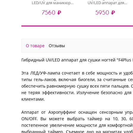
LED/UV для маникюра
UV/LED аппарат для
и педикюра
сушки ногтей "V5 Salon
7560 ₽
5950 ₽
профессиональная V60,
Nail Lamp" (Белая), 54Вт
60Вт
О товаре
Отзывы
Гибридный UV/LED аппарат для сушки ногтей "F4Plus Na
Эта ЛЕД/УФ-лампа сочетает в себе мощность и удоб
типы гель-лаков, включая биогели, за считанные с
обеспечить равномерную сушку всех пяти пальцев. С
не теряя эффективности. Излучение безопасно для
клиентами.
Аппарат от Аэропуффинг оснащен сенсорным упра
ON/OFF. Вы можете выбрать таймер на 10, 30, 6
постепенное увеличение мощности для комфортной 
выбранный таймер. Съемное дно на магнитах удоб