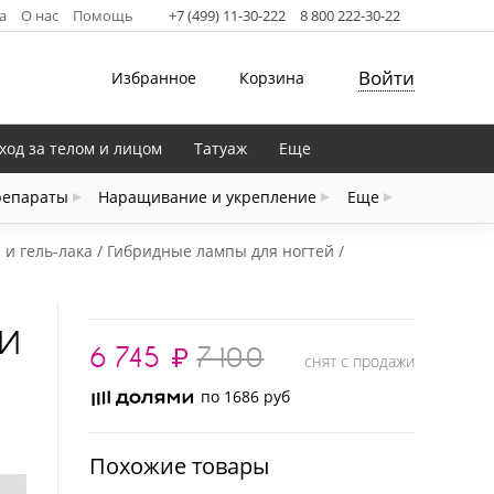
а
О нас
Помощь
+7 (499) 11-30-222
8 800 222-30-22
Войти
Избранное
Корзина
ход за телом и лицом
Татуаж
Еще
репараты
Наращивание и укрепление
Еще
и гель-лака
Гибридные лампы для ногтей
КИ
6 745
₽
7 100
снят с продажи
по 1686 руб
Похожие товары