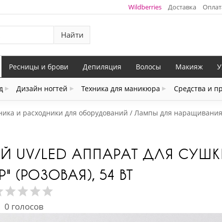
Wildberries
Доставка
Оплат
Найти
Ресницы и брови
Депиляция
Волосы
Макияж
У
д
Дизайн ногтей
Техника для маникюра
Средства и п
ника и расходники для оборудований
Лампы для наращивания 
ЫЙ UV/LED АППАРАТ ДЛЯ СУШ
" (РОЗОВАЯ), 54 ВТ
0
голосов