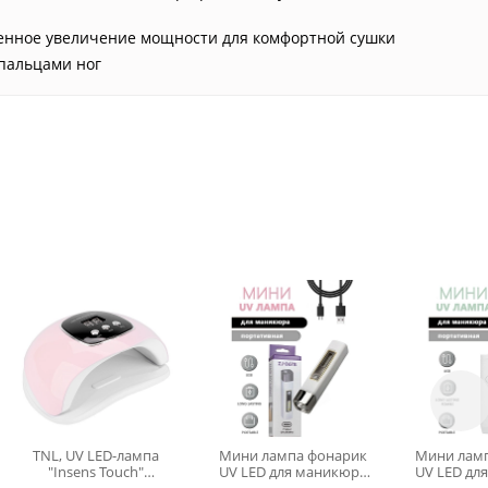
пенное увеличение мощности для комфортной сушки
 пальцами ног
TNL, UV LED-лампа
Мини лампа фонарик
Мини лам
"Insens Touch"
UV LED для маникюра
UV LED дл
(розовая), 48 W
ZJ
Clear (ква