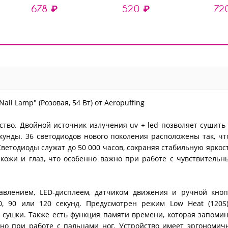
678 ₽
520 ₽
72
il Lamp" (Розовая, 54 Вт) от Aeropuffing
ство. Двойной источник излучения uv + led позволяет сушить
екунды. 36 светодиодов нового поколения расположены так, ч
ветодиоды служат до 50 000 часов, сохраняя стабильную яркос
 кожи и глаз, что особенно важно при работе с чувствитель
влением, LED-дисплеем, датчиком движения и ручной кноп
0, 90 или 120 секунд. Предусмотрен режим Low Heat (120S
сушки. Также есть функция памяти времени, которая запоми
но при работе с пальцами ног. Устройство имеет эргономич