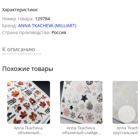
Характеристики:
Номер товара:
129784
Бренд:
ANNA TKACHEVA (MILLIART)
Страна производства:
Россия
К описанию
Похожие товары
Anna Tkacheva,
Anna Tkacheva,
Anna Tkache
объемный
объемный слайдер
хрустальный 
хрустальный
3D1105 (crystal)
3D-200 (gold 