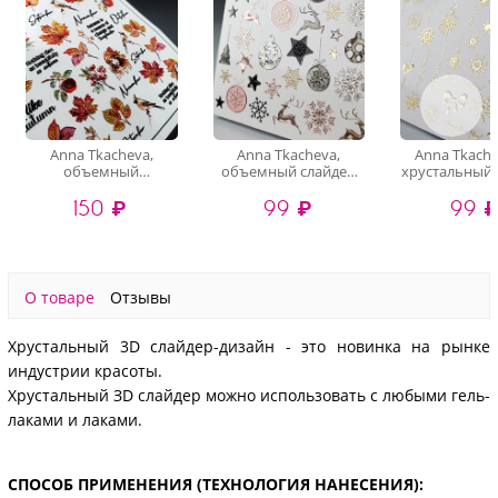
Anna Tkacheva,
Anna Tkacheva,
Anna Tkache
объемный
объемный слайдер
хрустальный 
хрустальный
3D1105 (crystal)
3D-200 (gold 
150 ₽
99 ₽
99 
слайдер-дизайн 4D-
016 (crystal)
О товаре
Отзывы
Хрустальный 3D слайдер-дизайн - это новинка на рынке
индустрии красоты.
Хрустальный ЗD слайдер можно использовать с любыми гель-
лаками и лаками.
СПОСОБ ПРИМЕНЕНИЯ (ТЕХНОЛОГИЯ НАНЕСЕНИЯ):