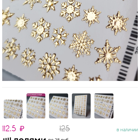
112.5
₽
125
в наличии
по 28 руб