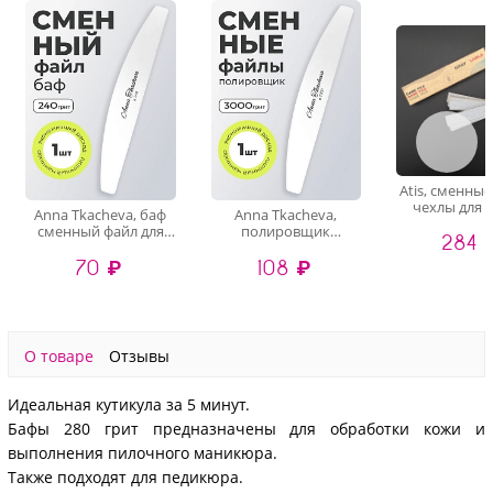
Atis, сменны
чехлы для 
Anna Tkacheva, баф
Anna Tkacheva,
основы 18/
сменный файл для
полировщик
284 
(Gray, 240 гри
маникюра и
сменный файл для
70 ₽
108 ₽
педикюра (240 грит),
маникюра и
1 шт
педикюра (3000 грит),
1 шт
О товаре
Отзывы
Идеальная кутикула за 5 минут.
Бафы 280 грит предназначены для обработки кожи и
выполнения пилочного маникюра.
Также подходят для педикюра.