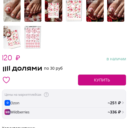
120
₽
в наличии
по 30 руб
КУПИТЬ
Цены на маркетплейсах
~251 ₽
Ozon
O
~336 ₽
Wildberries
WB