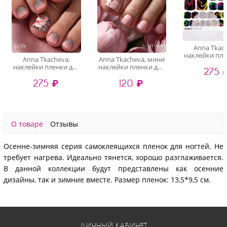
Anna Tkac
наклейки пле
Anna Tkacheva,
Anna Tkacheva, мини
педикюра P
наклейки пленки для
наклейки пленки для
275 
педикюра XL-134
педикюра LIT-058
275 ₽
120 ₽
О товаре
Отзывы
Осенне-зимняя серия самоклеящихся пленок для ногтей. Не
требует нагрева. Идеально тянется, хорошо разглаживается.
В данной коллекции будут представлены как осенние
дизайны, так и зимние вместе. Размер пленок: 13,5*9,5 см.
ЛИЧНЫЙ КАБИНЕТ