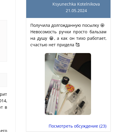
Ksyunechka Kotelnikova
21.05.2024
Получила долгожданную посылку 🤩
Невосомость ручки просто бальзам
на душу 😁, а как он тихо работает,
счастью нет придела 🥰
рит
D14,
т в
Посмотреть обсуждение (23)
его