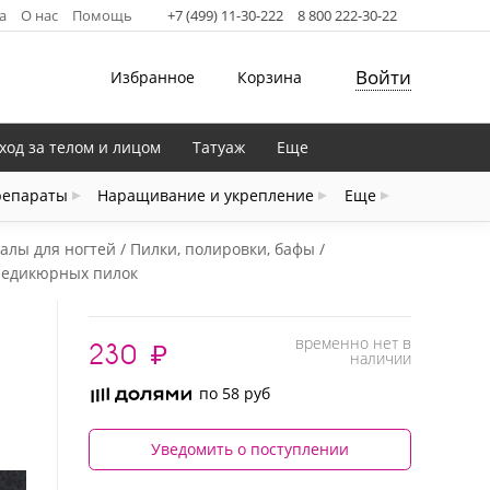
а
О нас
Помощь
+7 (499) 11-30-222
8 800 222-30-22
Войти
Избранное
Корзина
ход за телом и лицом
Татуаж
Еще
репараты
Наращивание и укрепление
Еще
алы для ногтей
Пилки, полировки, бафы
педикюрных пилок
временно нет в
230
₽
наличии
по 58 руб
Уведомить о поступлении