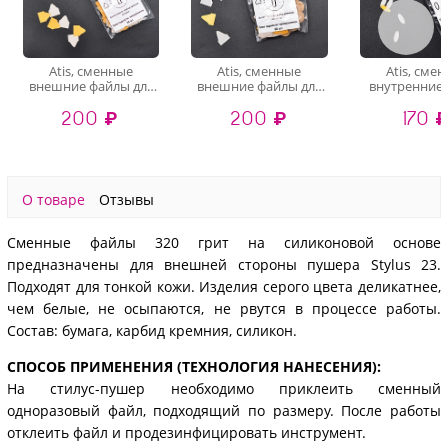
Atis, сменные
Atis, сменные
Atis, сме
внешние файлы для
внешние файлы для
внутренние
Manicure Stylus*30
Manicure Stylus*40
для Manic
200 ₽
200 ₽
170 
(White, 320 грит), 60
(White, 320 грит), 60
Stylus*40 (Wh
шт
шт
грит), 60
О товаре
Отзывы
Сменные файлы 320 грит на силиконовой основе
предназначены для внешней стороны пушера Stylus 23.
Подходят для тонкой кожи. Изделия серого цвета деликатнее,
чем белые, не осыпаются, не рвутся в процессе работы.
Состав: бумага, карбид кремния, силикон.
СПОСОБ ПРИМЕНЕНИЯ (ТЕХНОЛОГИЯ НАНЕСЕНИЯ):
На стилус-пушер необходимо приклеить сменный
одноразовый файл, подходящий по размеру. После работы
отклеить файл и продезинфицировать инструмент.