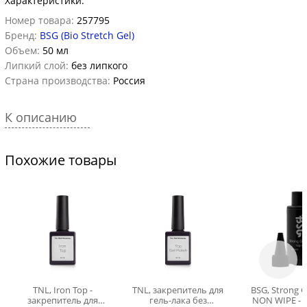
Характеристики:
Номер товара:
257795
Бренд:
BSG (Bio Stretch Gel)
Объем:
50 мл
Липкий слой:
без липкого
Страна производства:
Россия
К описанию
Похожие товары
TNL, Iron Top -
TNL, закрепитель для
BSG, Strong G
закрепитель для
гель-лака без
NON WIPE - 