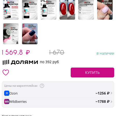
1 569.8
₽
1 670
в наличии
по 392 руб
КУПИТЬ
Цены на маркетплейсах
~1256 ₽
Ozon
O
~1788 ₽
Wildberries
WB