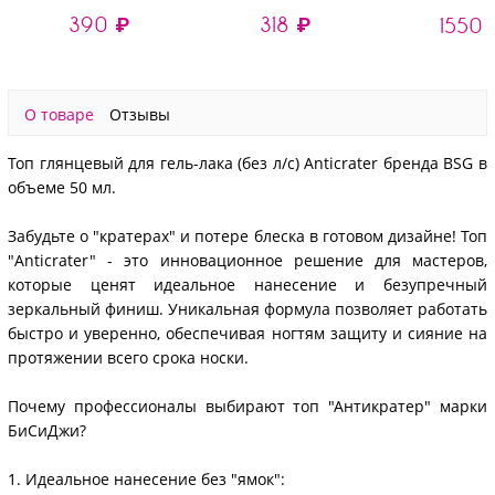
гель-лака, 10 мл
липкого слоя, 10 мл
липкого слоя
390 ₽
318 ₽
1550 
О товаре
Отзывы
Топ глянцевый для гель-лака (без л/с) Anticrater бренда BSG в
объеме 50 мл.
Забудьте о "кратерах" и потере блеска в готовом дизайне! Топ
"Anticrater" - это инновационное решение для мастеров,
которые ценят идеальное нанесение и безупречный
зеркальный финиш. Уникальная формула позволяет работать
быстро и уверенно, обеспечивая ногтям защиту и сияние на
протяжении всего срока носки.
Почему профессионалы выбирают топ "Антикратер" марки
БиСиДжи?
1. Идеальное нанесение без "ямок":