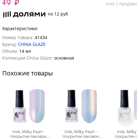
49
₽
снят с продажи
по 12 руб
Характеристики:
Номер товара:
41434
Бренд:
CHINA GLAZE
Объем:
14 мл
Коллекции China Glaze:
основная
Похожие товары
Irisk, Milky Pearl -
Irisk, Milky Pearl -
Irisk, Milky 
покрытие лаковое
покрытие лаковое
покрытие л