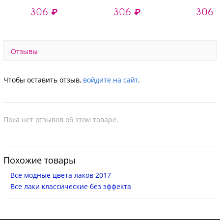
жемчужное для
жемчужное для
жемчужное
306 ₽
306 ₽
306 
ногтей (004), 8 мл
ногтей (002), 8 мл
ногтей (005)
Отзывы
Чтобы оставить отзыв,
войдите на сайт
.
Пока нет отзывов об этом товаре.
Похожие товары
Все модные цвета лаков 2017
Все лаки классические без эффекта