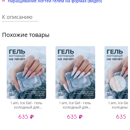
Наращивание ногтей гелем на формах (видео)
К описанию
Похожие товары
I am, Ice Gel - гель
I am, Ice Gel - гель
I am, Ice Gel
холодный для
холодный для
холодный
наращивания ногтей
наращивания ногтей
наращивания
635 ₽
635 ₽
635 
№08, 12 мл
№02, 12 мл
№07, 12