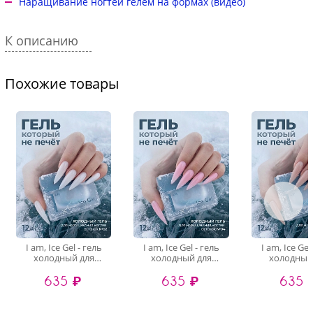
Наращивание ногтей гелем на формах (видео)
К описанию
Похожие товары
I am, Ice Gel - гель
I am, Ice Gel - гель
I am, Ice Gel
холодный для
холодный для
холодный
наращивания ногтей
наращивания ногтей
наращивания
635 ₽
635 ₽
635 
№02, 12 мл
№04, 12 мл
№07, 12