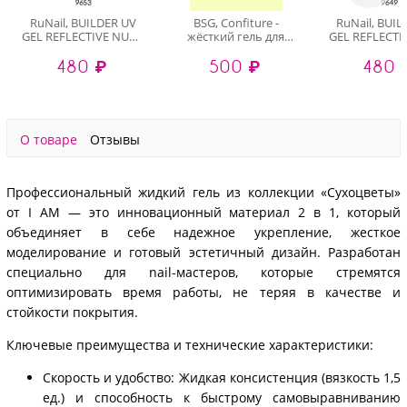
RuNail, BUILDER UV
BSG, Confiture -
RuNail, BUI
GEL REFLECTIVE NUDE
жёсткий гель для
GEL REFLECTI
- моделирующий УФ-
наращивания №36
- моделирую
480 ₽
500 ₽
480 
гель
(высокая вязкость),
гель
светоотражающий
13 гр
светоотра
№9653, 15 гр
№9649, 1
О товаре
Отзывы
Профессиональный жидкий гель из коллекции «Сухоцветы»
от I AM — это инновационный материал 2 в 1, который
объединяет в себе надежное укрепление, жесткое
моделирование и готовый эстетичный дизайн. Разработан
специально для nail-мастеров, которые стремятся
оптимизировать время работы, не теряя в качестве и
стойкости покрытия.
Ключевые преимущества и технические характеристики:
Скорость и удобство: Жидкая консистенция (вязкость 1,5
ед.) и способность к быстрому самовыравниванию