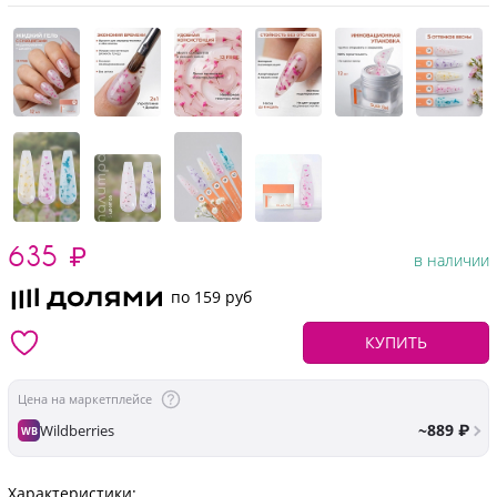
635
₽
в наличии
по 159 руб
КУПИТЬ
Цена на маркетплейсе
~889 ₽
Wildberries
WB
Характеристики: