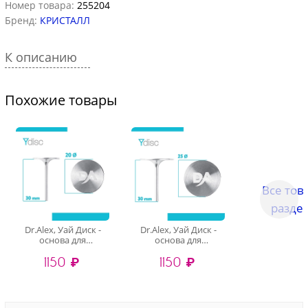
Номер товара:
255204
Бренд:
КРИСТАЛЛ
К описанию
Похожие товары
Все тов
разде
Dr.Alex, Уай Диск -
Dr.Alex, Уай Диск -
основа для
основа для
педикюра, (M20 мм)
педикюра, (L25 мм)
1150 ₽
1150 ₽