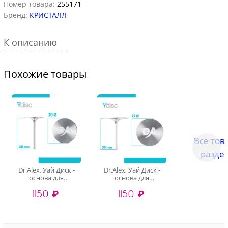
Номер товара:
255171
Бренд:
КРИСТАЛЛ
К описанию
Похожие товары
Все тов
разде
Dr.Alex, Уай Диск -
Dr.Alex, Уай Диск -
основа для
основа для
педикюра, (M20 мм)
педикюра, (L25 мм)
1150 ₽
1150 ₽