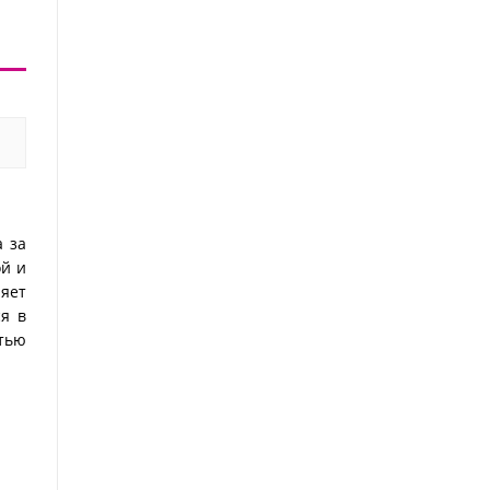
комплекс термозащита
мл
350 ₽
и ламинирование, 200
мл
 за
ой и
няет
я в
тью