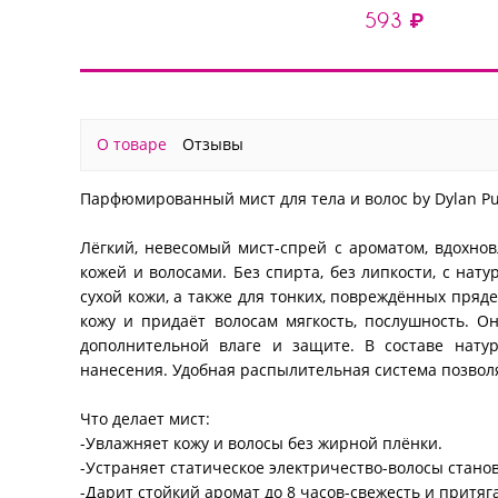
крем-спрей для волос
мл
593 ₽
22 в 1 MAGIC ELIXIR, 250
мл
О товаре
Отзывы
Парфюмированный мист для тела и волос by Dylan Pur
Лёгкий, невесомый мист-спрей с ароматом, вдохно
кожей и волосами. Без спирта, без липкости, с на
сухой кожи, а также для тонких, повреждённых пряде
кожу и придаёт волосам мягкость, послушность. О
дополнительной влаге и защите. В составе нату
нанесения. Удобная распылительная система позвол
Что делает мист:
-Увлажняет кожу и волосы без жирной плёнки.
-Устраняет статическое электричество-волосы стано
-Дарит стойкий аромат до 8 часов-свежесть и притяг