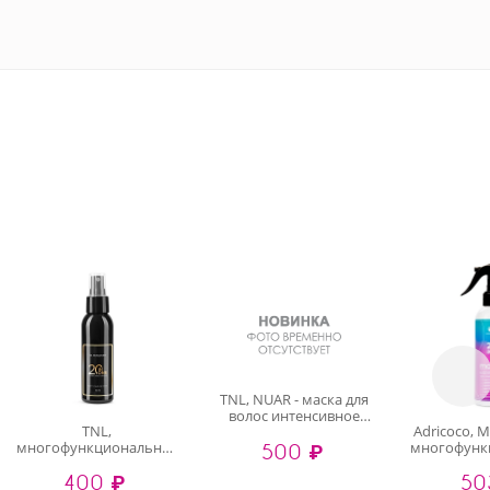
TNL, NUAR - маска для
волос интенсивное
TNL,
Adricoco, M
кератиновое
многофункциональный
многофунк
500 ₽
восстановление САШЕ
дневной крем-спрей
крем-спре
(тестер), 10 мл
400 ₽
50
для волос 20 в 1 , 100 мл
21в1,