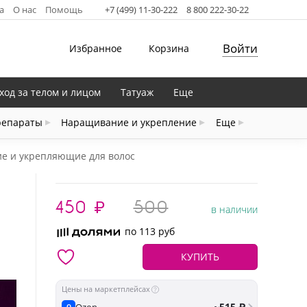
а
О нас
Помощь
+7 (499) 11-30-222
8 800 222-30-22
Войти
Избранное
Корзина
ход за телом и лицом
Татуаж
Еще
репараты
Наращивание и укрепление
Еще
е и укрепляющие для волос
450
₽
500
в наличии
по 113 руб
КУПИТЬ
Цены на маркетплейсах
~515 ₽
Ozon
O