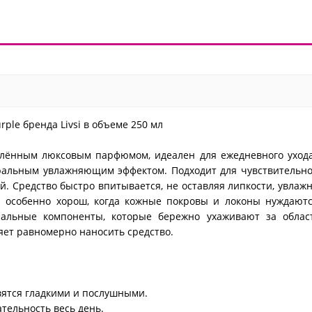
ple бренда Livsi в объеме 250 мл
влённым люксовым парфюмом, идеален для ежедневного ухода
туральным увлажняющим эффектом. Подходит для чувствительн
й. Средство быстро впитывается, не оставляя липкости, увлаж
н особенно хорош, когда кожные покровы и локоны нуждаютс
ральные компоненты, которые бережно ухаживают за облас
яет равномерно наносить средство.
вятся гладкими и послушными.
ательность весь день.