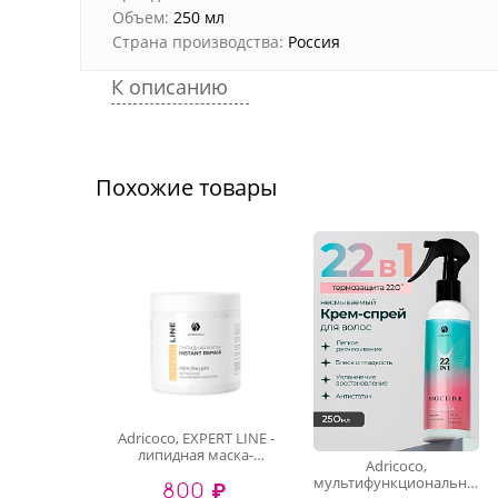
Объем:
250 мл
Страна производства:
Россия
К описанию
Похожие товары
Adricoco, EXPERT LINE -
липидная маска-
Adricoco,
реноватор для волос с
мультифункциональный
800 ₽
комплексом масел, 500