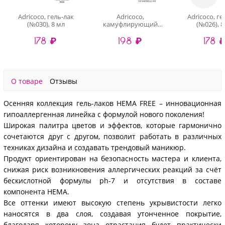
Adricoco, гель-лак
Adricoco,
Adricoco, ге
(№030), 8 мл
камуфлирующий
(№026), 8
гель-лак (Est Naturelle
178 ₽
198 ₽
178 
№01), 8 мл
О товаре
Отзывы
Осенняя коллекция гель-лаков HEMA FREE – инновационная
гипоаллергенная линейка с формулой нового поколения!
Широкая палитра цветов и эффектов, которые гармонично
сочетаются друг с другом, позволит работать в различных
техниках дизайна и создавать трендовый маникюр.
Продукт ориентирован на безопасность мастера и клиента,
снижая риск возникновения аллергических реакций за счёт
бескислотной формулы ph-7 и отсутствия в составе
компонента HEMA.
Все оттенки имеют высокую степень укрывистости легко
наносятся в два слоя, создавая утонченное покрытие,
благодаря которому зона отрастания будет практически