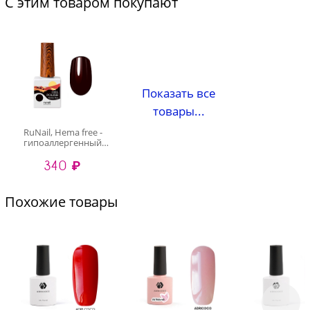
С этим товаром покупают
Показать все
товары...
RuNail, Hema free -
гипоаллергенный
гель-лак №9901, 10
340 ₽
мл
Похожие товары