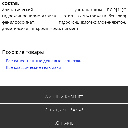
СОСТАВ:
Алифатический уретанакрилат,+RC:R[11]C
гидроксипропилметакрилат, этил (2,4,6-триметилбензоил)
фенилфосфинат, гидроксициклогексилфенилкетон,
диметилсилилат кремнезема, пигмент.
Похожие товары
Все качественные дешевые гель-лаки
Все классические гель-лаки
ЛИЧНЫЙ КАБИНЕТ
ОТСЛЕДИТЬ ЗАКАЗ
КОНТАКТЫ