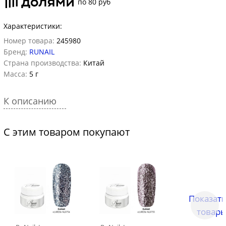
по 80 руб
Характеристики:
Номер товара:
245980
Бренд:
RUNAIL
Страна производства:
Китай
Масса:
5 г
К описанию
С этим товаром покупают
Показать
товары.