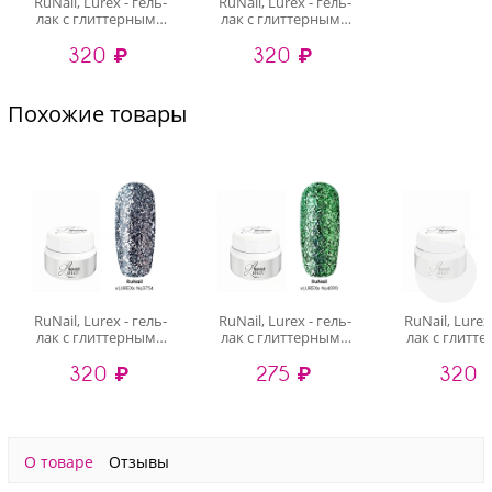
RuNail, Lurex - гель-
RuNail, Lurex - гель-
лак с глиттерными
лак с глиттерными
блестками №3754, 5
блестками №3755, 5
320 ₽
320 ₽
гр
гр
Похожие товары
RuNail, Lurex - гель-
RuNail, Lurex - гель-
RuNail, Lurex
лак с глиттерными
лак с глиттерными
лак с глитт
блестками №3754, 5
блестками №4090, 5
блестками №
320 ₽
275 ₽
320 
гр
гр
гр
О товаре
Отзывы