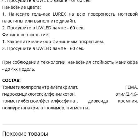
4. Просушите в UV/L ED лампе - от 60 сек.
Нанесение цвета:
1. Нанесите гель-лак LUREX на всю поверхность ногтевой
пластины или выполните дизайн.
2. Просушите в UV/LED лампе - 60 сек.
Финишное покрытие:
1. Закрепите маникюр финишным покрытием.
2. Просушите в UV/LED лампе - 60 сек.
При соблюдении технологии нанесения стойкость маникюра
- до 4-х недель.
СОСТАВ:
Триметилолпропантриметакрилат, ГЕМА,
гидроксициклогексилфенилкетон, этил(2,4,6-
триметилбензоил)фенилфосфинат, диоксида кремния,
полиуретанакрилатполимер, пигменты.
Похожие товары