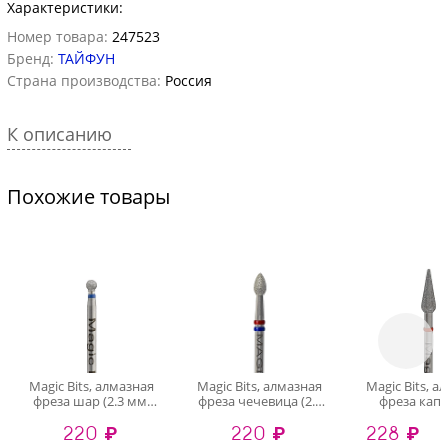
Характеристики:
Номер товара:
247523
Бренд:
ТАЙФУН
Страна производства:
Россия
К описанию
Похожие товары
Magic Bits, алмазная
Magic Bits, алмазная
Magic Bits, а
фреза шар (2.3 мм,
фреза чечевица (2.9
фреза капл
средняя, нат.алмаз)
мм, средне-мягкая)
педикюра (4
220 ₽
220 ₽
228 ₽
мягкая