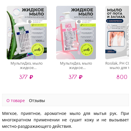
МультиДез, мыло
МультиДез, мыло
Rosilak, PH C
жидкое
жидкое
мыло для т
гигиеническое с
гигиеническое с
пота и зап
377 ₽
377 ₽
800 
отдушкой алоэ вера
отдушкой бабл гам
кислотами, 
(кв.бут, дозатор), 1 л
(кв.бут, дозатор), 1 л
О товаре
Отзывы
Мягкое, приятное, ароматное мыло для мытья рук. При
многократном применении не сушит кожу и не вызывает
местно-раздражающего действия.