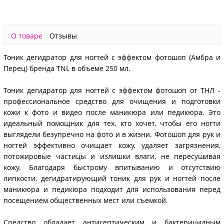
(Манговый пудинг),
(Апельсиновый
(Табак и Бер
250 мл
мармелад), 250 мл
250 м
О товаре
Отзывы
Тоник дегидратор для ногтей с эффектом фотошоп (Амбра и
Перец) бренда TNL в объеме 250 мл.
Тоник дегидратор для ногтей с эффектом фотошоп от ТНЛ -
профессиональное средство для очищения и подготовки
кожи к фото и видео после маникюра или педикюра. Это
идеальный помощник для тех, кто хочет, чтобы его ногти
выглядели безупречно на фото и в жизни. Фотошоп для рук и
ногтей эффективно очищает кожу, удаляет загрязнения,
потожировые частицы и излишки влаги, не пересушивая
кожу. Благодаря быстрому впитыванию и отсутствию
липкости, дегидратирующий тоник для рук и ногтей после
маникюра и педикюра подходит для использования перед
посещением общественных мест или съемкой.
Средство обладает антисептическим и бактерицидным