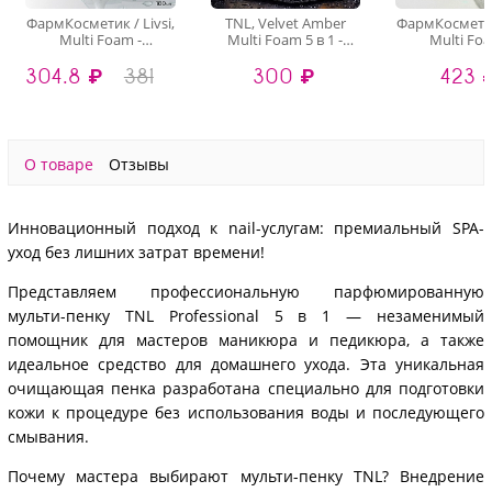
ФармКосметик / Livsi,
TNL, Velvet Amber
ФармКосметик 
Multi Foam -
Multi Foam 5 в 1 -
Multi Foa
мультипенка для рук
парфюмированная
парфюмиро
304.8 ₽
381
300 ₽
423 
и ног 3 в 1
мульти-пенка для
пенка для рук
дезинфицирующая,
маникюра и
в 1
180 мл
педикюра, 150 мл
дезинфицир
180 м
О товаре
Отзывы
Инновационный подход к nail-услугам: премиальный SPA-
уход без лишних затрат времени!
Представляем профессиональную парфюмированную
мульти-пенку TNL Professional 5 в 1 — незаменимый
помощник для мастеров маникюра и педикюра, а также
идеальное средство для домашнего ухода. Эта уникальная
очищающая пенка разработана специально для подготовки
кожи к процедуре без использования воды и последующего
смывания.
Почему мастера выбирают мульти-пенку TNL? Внедрение