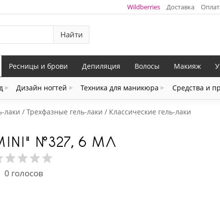
Wildberries
Доставка
Оплат
Найти
Ресницы и брови
Депиляция
Волосы
Макияж
У
д
Дизайн ногтей
Техника для маникюра
Средства и п
ь-лаки
Трехфазные гель-лаки
Классические гель-лаки
MINI" №327, 6 МЛ
0
голосов