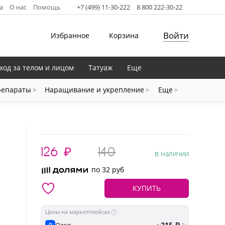
а
О нас
Помощь
+7 (499) 11-30-222
8 800 222-30-22
Войти
Избранное
Корзина
ход за телом и лицом
Татуаж
Еще
репараты
Наращивание и укрепление
Еще
126
₽
140
в наличии
по 32 руб
КУПИТЬ
Цены на маркетплейсах
~215 ₽
Ozon
O