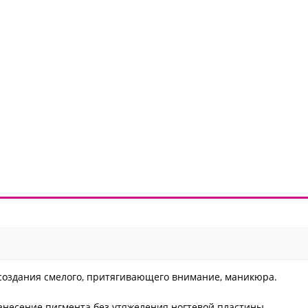
 создания смелого, притягивающего внимание, маникюра.
анесение пигмента без утяжеления ногтевой пластины.