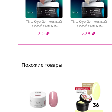
TNL, Kryo Gel - жесткий
TNL, Kryo Gel - жесткий
густой гель для
густой гель для
наращивания №5
наращивания №2
310 ₽
338 ₽
(карамельный флер),
(овсяное молоко), 15
15 мл
мл
Похожие товары