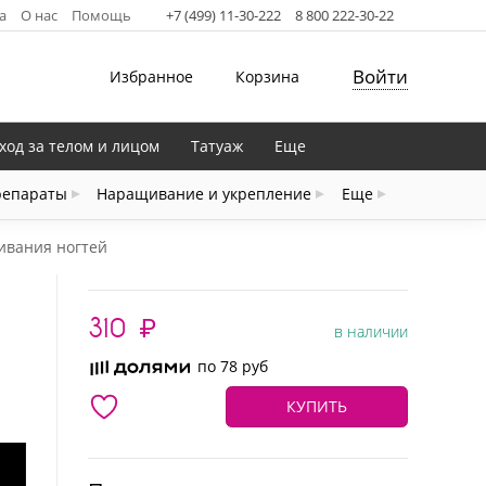
а
О нас
Помощь
+7 (499) 11-30-222
8 800 222-30-22
Войти
Избранное
Корзина
ход за телом и лицом
Татуаж
Еще
репараты
Наращивание и укрепление
Еще
щивания ногтей
310
₽
в наличии
по 78 руб
КУПИТЬ