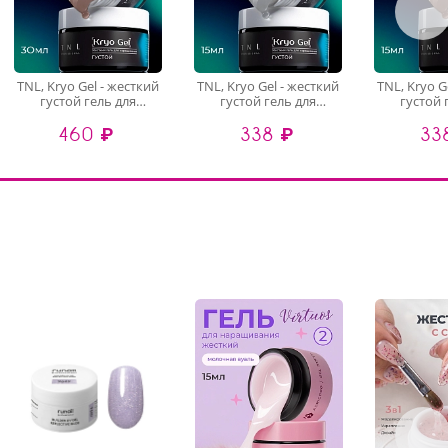
TNL, Kryo Gel - жесткий
TNL, Kryo Gel - жесткий
TNL, Kryo G
густой гель для
густой гель для
густой 
наращивания №6
наращивания №1
наращив
460 ₽
338 ₽
33
(шоколадный
(грифельный фарфор),
(шоко
грильяж), 30 мл
15 мл
грильяж