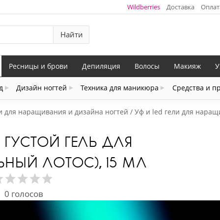
Wildberries
Доставка
Оплат
Найти
Ресницы и брови
Депиляция
Волосы
Макияж
У
д
Дизайн ногтей
Техника для маникюра
Средства и п
и для наращивания и дизайна ногтей
Уф и led гели для нара
Й ГУСТОЙ ГЕЛЬ ДЛЯ
НЫЙ ЛОТОС), 15 МЛ
0
голосов