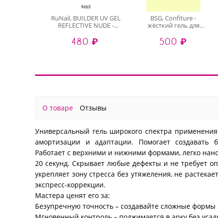
RuNail, BUILDER UV GEL
BSG, Confiture -
REFLECTIVE NUDE -
жёсткий гель для
моделирующий УФ-
наращивания №36
480 ₽
500 ₽
гель
(высокая вязкость), 13
светоотражающий
гр
№9653, 15 гр
О товаре
Отзывы
Универсальный гель широкого спектра применения
амортизации и адаптации. Помогает создавать 
Работает с верхними и нижними формами, легко нано
20 секунд. Скрывает любые дефекты и не требует оп
укрепляет зону стресса без утяжеления, не растекае
экспресс-коррекции.
Мастера ценят его за:
Безупречную точность – создавайте сложные формы 
Мгновенный контроль – поджимается в арку без усадк