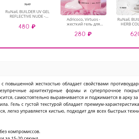
RuNail, BUILDER UV GEL
REFLECTIVE NUDE -
Adricoco, Virtuos -
RuNail, BU
моделирующий УФ-
жесткий гель для
HERB COL
480 ₽
гель
наращивания и
моделир
светоотражающий
280 ₽
62
укрепления №2, 15 мл
гель с с
№9649, 15 гр
№9979
 с повышенной жесткостью обладает свойствами противоудар
безупречные архитектурные формы и суперпрочное покрыт
сится, самостоятельно выравнивается и поджимается в арку за
ила. Гель с густой текстурой обладает премиум-характеристик
тся, легко управляется кистью, подходит для всех быстрых техн
без компромиссов.
и за 15-20 секунд.