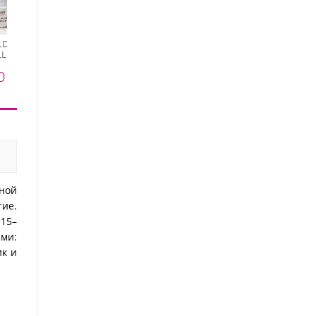
RuNail, BUILDER UV GEL
AURORA SHINE -
ILDER UV GEL
RuNail, BUILDER UV GEL
моделирующий УФ-
LECTION -
HERB COLLECTION -
480 ₽
гель c шиммером
ующий УФ-
моделирующий УФ-
№9824, 15 гр
0 ₽
620 ₽
ухоцветами
гель с сухоцветами
, 15 гр
№9977, 15 гр
ной
ие.
 15–
ами:
ик и