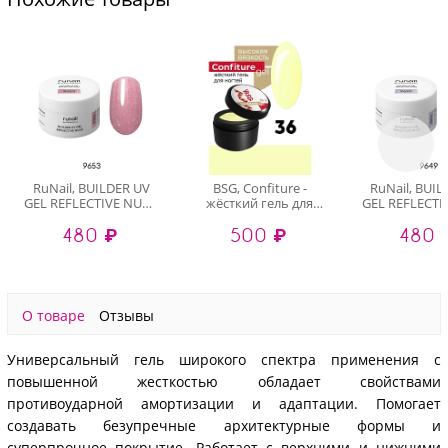
RuNail, BUILDER UV
BSG, Confiture -
RuNail, BUI
GEL REFLECTIVE NUDE
жёсткий гель для
GEL REFLECTI
- моделирующий УФ-
наращивания №36
- моделирую
480 ₽
500 ₽
480 
гель
(высокая вязкость),
гель
светоотражающий
13 гр
светоотра
№9653, 15 гр
№9649, 1
О товаре
Отзывы
Универсальный гель широкого спектра применения с
повышенной жесткостью обладает свойствами
противоударной амортизации и адаптации. Помогает
создавать безупречные архитектурные формы и
суперпрочное покрытие. Работает с верхними и нижними