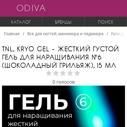
ODIVA
КАТАЛОГ
БРЕНДЫ
ПОИСК
Главная
Все для ногтей, маникюра и педикюра
Гели дл
TNL, KRYO GEL - ЖЕСТКИЙ ГУСТОЙ
ГЕЛЬ ДЛЯ НАРАЩИВАНИЯ №6
(ШОКОЛАДНЫЙ ГРИЛЬЯЖ), 15 МЛ
0
голосов