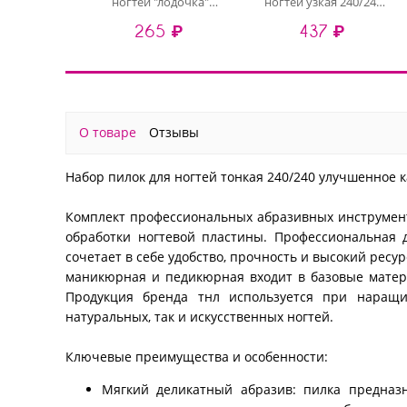
ногтей "лодочка"
ногтей узкая 240/240
120/240 хит продаж
высокое качество
265 ₽
437 ₽
(серые), 10 шт
(серые), 10 шт
О товаре
Отзывы
Набор пилок для ногтей тонкая 240/240 улучшенное ка
Комплект профессиональных абразивных инструмент
обработки ногтевой пластины. Профессиональная 
сочетает в себе удобство, прочность и высокий рес
маникюрная и педикюрная входит в базовые матери
Продукция бренда тнл используется при наращи
натуральных, так и искусственных ногтей.
Ключевые преимущества и особенности:
Мягкий деликатный абразив: пилка предназ