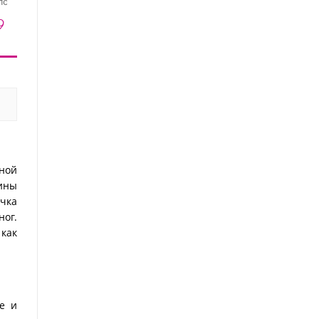
"лодочка"
для ногтей узкая с
для ногтей с надписью
улучшенное
надписью "мастер на
"мастер на все руки"
9 ₽
375 ₽
125 ₽
елые), 10 шт
все руки" (180/240), 15
(180/240), 5 шт
шт
сной
ины
очка
ног.
как
е и