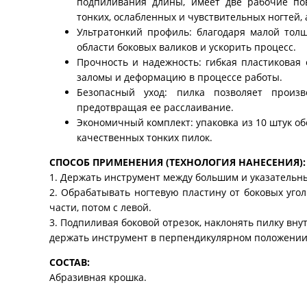
подпиливания длины, имеет две рабочие пов
тонких, ослабленных и чувствительных ногтей,
Ультратонкий профиль: благодаря малой тол
области боковых валиков и ускорить процесс.
Прочность и надежность: гибкая пластиковая
заломы и деформацию в процессе работы.
Безопасный уход: пилка позволяет произ
предотвращая ее расслаивание.
Экономичный комплект: упаковка из 10 штук о
качественных тонких пилок.
СПОСОБ ПРИМЕНЕНИЯ (ТЕХНОЛОГИЯ НАНЕСЕНИЯ):
1. Держать инструмент между большим и указательн
2. Обрабатывать ногтевую пластину от боковых угол
части, потом с левой.
3. Подпиливая боковой отрезок, наклонять пилку вну
держать инструмент в перпендикулярном положении
СОСТАВ:
Абразивная крошка.