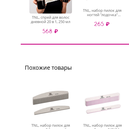
TNL, набор пилок для
ногтей "лодочка"
TNL, спрей для волос
120/240 хит продаж
дневной 20 в 1, 250 мл
265 ₽
(серые), 10 шт
568 ₽
Похожие товары
TNL, набор пилок для
TNL, набор пилок для