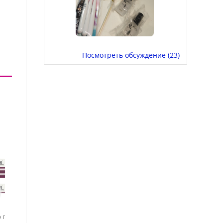
Посмотреть обсуждение (23)
р пилок для
TNL, набор №188 пилок
TNL, набор узких пилок