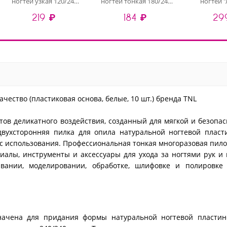
ногтей узкая 120/240
ногтей тонкая 180/240
ногтей 
хит продаж (серые), 10
улучшенное качество
180/240 
219 ₽
184 ₽
29
шт
(деревянная основа,
качество (б
белые), 10 шт
чество (пластиковая основа, белые, 10 шт.) бренда TNL
ов деликатного воздействия, созданный для мягкой и безопа
двухсторонняя пилка для опила натуральной ногтевой пласт
урс использования. Профессиональная тонкая многоразовая пил
алы, инструменты и аксессуары для ухода за ногтями рук и 
вании, моделировании, обработке, шлифовке и полировке 
начена для придания формы натуральной ногтевой пластин