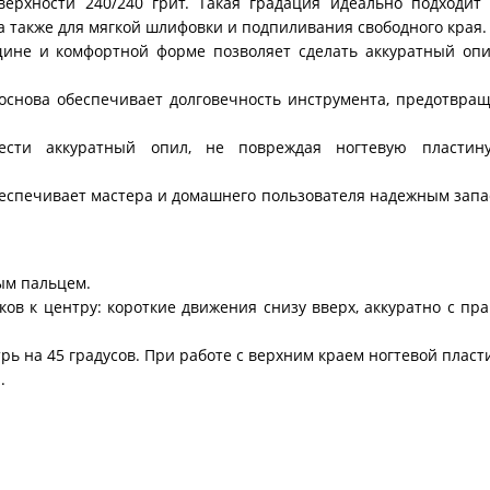
ерхности 240/240 грит. Такая градация идеально подходит 
 а также для мягкой шлифовки и подпиливания свободного края.
щине и комфортной форме позволяет сделать аккуратный опи
 основа обеспечивает долговечность инструмента, предотвра
вести аккуратный опил, не повреждая ногтевую пластин
беспечивает мастера и домашнего пользователя надежным зап
ым пальцем.
ков к центру: короткие движения снизу вверх, аккуратно с пр
трь на 45 градусов. При работе с верхним краем ногтевой плас
.