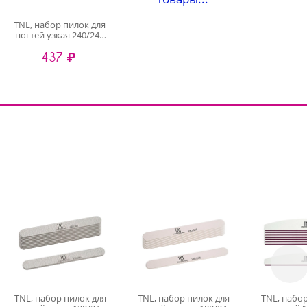
TNL, набор пилок для
ногтей узкая 240/240
высокое качество
437 ₽
(серые), 10 шт
TNL, набор пилок для
TNL, набор пилок для
TNL, набо