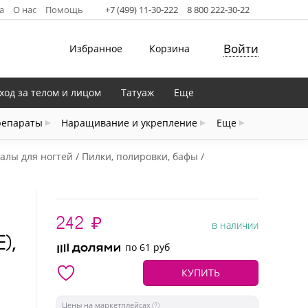
а
О нас
Помощь
+7 (499) 11-30-222
8 800 222-30-22
Войти
Избранное
Корзина
ход за телом и лицом
Татуаж
Еще
репараты
Наращивание и укрепление
Еще
алы для ногтей
Пилки, полировки, бафы
242
₽
в наличии
),
по 61 руб
КУПИТЬ
Цены на маркетплейсах