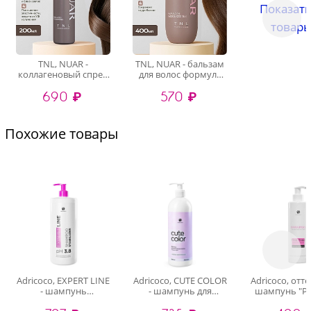
Показать
товары.
TNL, NUAR -
TNL, NUAR - бальзам
коллагеновый спрей
для волос формула
для волос с
защиты цвета с
690 ₽
570 ₽
аминокислотами и
церамидами,
протеинами риса,
гидролизованным
200 мл
шелком, 400 мл
Похожие товары
Adricoco, EXPERT LINE
Adricoco, CUTE COLOR
Adricoco, от
- шампунь
- шампунь для
шампунь "Р
стабилизатор цвета
окрашенных волос с
блонд" с кер