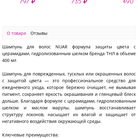
797 ₽
735 ₽
490 
для волос, 1000 мл
ягодами годжи, 1000
маслом камел
мл
мл
О товаре
Отзывы
Шампунь для волос NUAR формула защиты цвета с
церамидами, гидролизованным шелком бренда ТНЛ в объеме
400 мл
Шампунь для поврежденных, тусклых или окрашенных волос
с защитой цвета — это профессиональное средство для
ежедневного ухода, которое бережно очищает, не вымывая
пигмент, сохраняет яркость окрашивания и глянцевый блеск
дольше. Благодаря формуле с церамидами, гидролизованным
шелком и маслом марулы, шампунь восстанавливает
структуру локонов, насыщает их влагой и защищает от
негативного воздействия окружающей среды.
Ключевые преимущества: