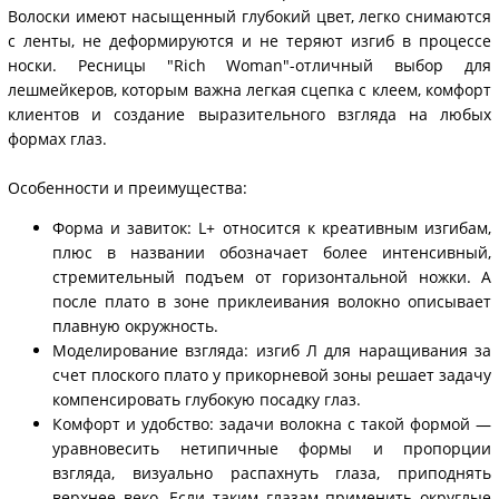
Волоски имеют насыщенный глубокий цвет, легко снимаются
с ленты, не деформируются и не теряют изгиб в процессе
носки. Ресницы "Rich Woman"-отличный выбор для
лешмейкеров, которым важна легкая сцепка с клеем, комфорт
клиентов и создание выразительного взгляда на любых
формах глаз.
Особенности и преимущества:
Форма и завиток: L+ относится к креативным изгибам,
плюс в названии обозначает более интенсивный,
стремительный подъем от горизонтальной ножки. А
после плато в зоне приклеивания волокно описывает
плавную окружность.
Моделирование взгляда: изгиб Л для наращивания за
счет плоского плато у прикорневой зоны решает задачу
компенсировать глубокую посадку глаз.
Комфорт и удобство: задачи волокна с такой формой —
уравновесить нетипичные формы и пропорции
взгляда, визуально распахнуть глаза, приподнять
верхнее веко. Если таким глазам применить округлые