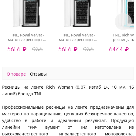
TNL, Royal Velvet -
TNL, Royal Velvet -
TNL, Rich W
матовые ресницы на
матовые ресницы на
ресницы на
ленте (0.12, изгиб
ленте (0.12, изгиб
(0.07, изгиб L+
561.6 ₽
936
561.6 ₽
936
647.4 ₽
L+,11 мм, 16 линий)
L+,12 мм, 16 линий)
16 лини
О товаре
Отзывы
Ресницы на ленте Rich Woman (0.07, изгиб L+, 10 мм, 16
линий) бренда TNL
Профессиональные ресницы на ленте предназначены для
мастеров по наращиванию, ценящих безупречное качество,
удобство в работе и идеальный результат. Продукция
линейки "Рич вумен" от Тнл изготовлена из
высококачественного гипоаллергенного моноволокна.