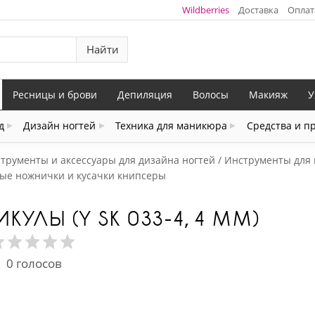
Wildberries
Доставка
Оплат
Найти
Ресницы и брови
Депиляция
Волосы
Макияж
У
д
Дизайн ногтей
Техника для маникюра
Средства и п
трументы и аксессуары для дизайна ногтей
Инструменты для 
е ножнички и кусачки книпсеры
КУЛЫ (Y SK 033-4, 4 ММ)
0
голосов