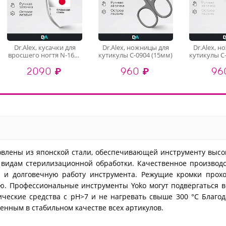
Dr.Alex, кусачки для
Dr.Alex, ножницы для
Dr.Alex, 
вросшего ногтя N-1601
кутикулы C-0904 (15мм)
кутикулы C
(двойная пружина, 12
2090 ₽
960 ₽
96
мм)
влены из японской стали, обеспечивающей инструменту высо
м видам стерилизационной обработки. Качественное производ
й и долговечную работу инструмента. Режущие кромки прохо
ую. Профессиональные инструменты Yoko могут подвергаться 
ческие средства с pH>7 и не нагревать свыше 300 °C Благо
ренным в стабильном качестве всех артикулов.