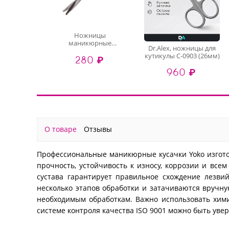
Ножницы
маникюрные
Dr.Alex, ножницы для
безопасные с
кутикулы C-0903 (26мм)
280 ₽
закругленными
концами I2973
960 ₽
О товаре
Отзывы
Профессиональные маникюрные кусачки Yoko изгото
прочность, устойчивость к износу, коррозии и все
сустава гарантирует правильное схождение лезви
несколько этапов обработки и затачиваются вручн
необходимым обработкам. Важно использовать хими
системе контроля качества ISO 9001 можно быть уве