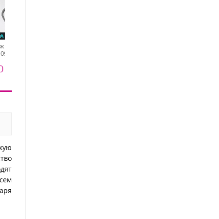
ножницы для
Dr.Alex, ножницы для
Dr.Alex, ножницы для
-0926 (23мм)
кутикулы N-711 (длина
кутикулы C-292 (длина
11,5 см)
9,2 см)
0 ₽
1620 ₽
1530 ₽
кую
ство
дят
всем
даря