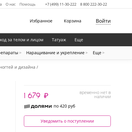
а
О нас
Помощь
+7 (499) 11-30-222
8 800 222-30-22
Войти
Избранное
Корзина
ход за телом и лицом
Татуаж
Еще
репараты
Наращивание и укрепление
Еще
ногтей и дизайна
временно нет в
1 679
₽
наличии
по 420 руб
Уведомить о поступлении