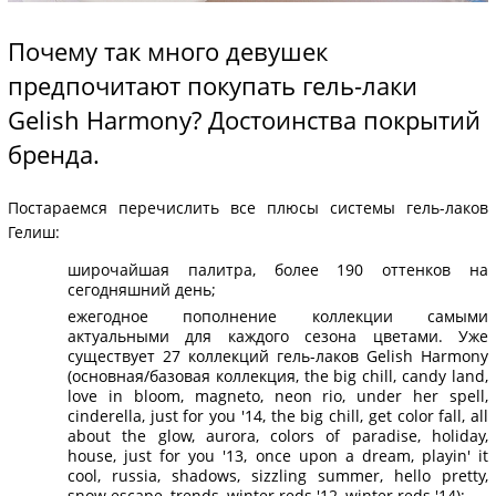
Почему так много девушек
предпочитают покупать гель-лаки
Gelish Harmony? Достоинства покрытий
бренда.
Постараемся перечислить все плюсы системы гель-лаков
Гелиш:
широчайшая палитра, более 190 оттенков на
сегодняшний день;
ежегодное пополнение коллекции самыми
актуальными для каждого сезона цветами. Уже
существует 27 коллекций гель-лаков Gelish Harmony
(основная/базовая коллекция, the big chill, сandy land,
love in bloom, magneto, neon rio, under her spell,
сinderella, just for you '14, the big chill, get color fall, all
about the glow, aurora, colors of paradise, holiday,
house, just for you '13, once upon a dream, playin' it
cool, russia, shadows, sizzling summer, hello pretty,
snow escape, trends, winter reds '12, winter reds '14);