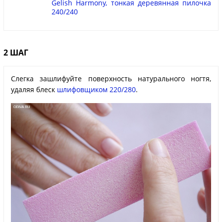
Gelish Harmony, тонкая деревянная пилочка
240/240
2 ШАГ
Слегка зашлифуйте поверхность натурального ногтя,
удаляя блеск
шлифовщиком 220/280
.