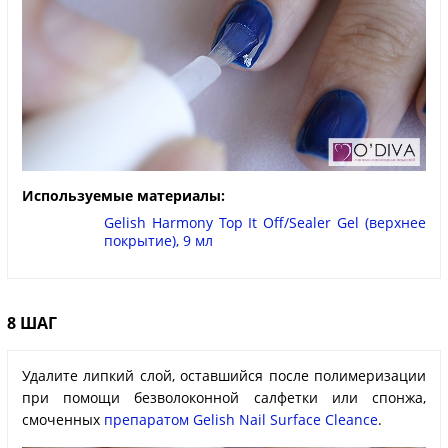
Используемые материалы:
Gelish Harmony Top It Off/Sealer Gel (верхнее
покрытие), 9 мл
8 ШАГ
Удалите липкий слой, оставшийся после полимеризации
при помощи безволоконной салфетки или спонжа,
смоченных
препаратом Gelish Nail Surface Cleance
.