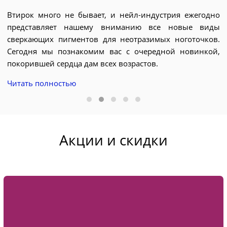
Втирок много не бывает, и нейл-индустрия ежегодно
представляет нашему вниманию все новые виды
Д
я.
сверкающих пигментов для неотразимых ноготочков.
э
ри
Сегодня мы познакомим вас с очередной новинкой,
д
ых
покорившей сердца дам всех возрастов.
я
BX
Читать полностью
е
ие
с
с
Ч
Акции и скидки