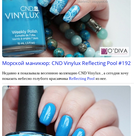
Морской маникюр: CND Vinylux Reflecting Pool #192
Недавно я показывала весеннюю коллекцию CND Vinylux , а сегодня хочу
показать небесно голубого красавчика
Reflecting Pool
из нее.