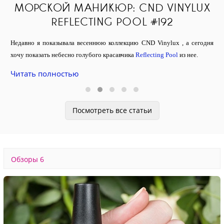
МОРСКОЙ МАНИКЮР: CND VINYLUX
P
REFLECTING POOL #192
Л
Недавно я показывала весеннюю коллекцию CND Vinylux , а сегодня
хочу показать небесно голубого красавчика
Reflecting Pool
из нее.
овой
Ве
Gar
Читать полностью
Чи
Посмотреть все статьи
Обзоры
6