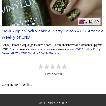
Маникюр с Vinylux лаком Pretty Poison #127 и топом
Weekly от CND
Сегодня новая марка для моего блога, но очень известная в лаковых кругах -
CND. А поделиться с вами хочу своим впечатлением о
CND Vinylux Pretty
Poison #127
и
CND Vinylux Weekly Top coat
.
0
голосов
Comments are disabled
ЛИЧНЫЙ КАБИНЕТ