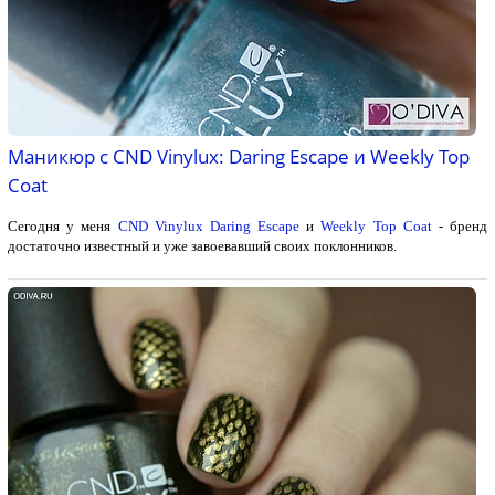
Маникюр с CND Vinylux: Daring Escape и Weekly Top
Coat
Сегодня у меня
CND Vinylux Daring Escape
и
Weekly Top Coat
- бренд
достаточно известный и уже завоевавший своих поклонников.