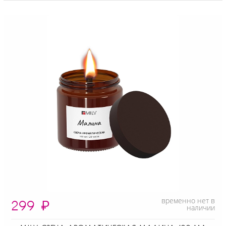
временно нет в
299
₽
наличии