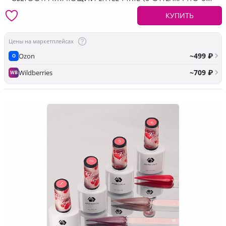
МЛ)
КУПИТЬ
Цены на маркетплейсах
~499 ₽
Ozon
O
~709 ₽
Wildberries
WB