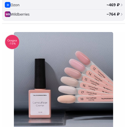
~469 ₽
Ozon
O
~764 ₽
Wildberries
WB
Скидка
-15%