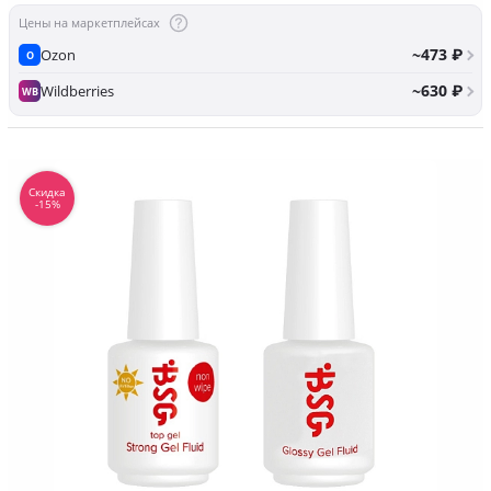
Цены на маркетплейсах
~473 ₽
Ozon
O
~630 ₽
Wildberries
WB
Скидка
-15%