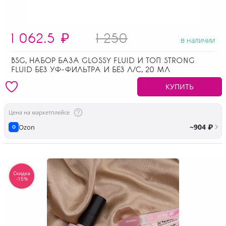
1 062.5
₽
1 250
в наличии
BSG, НАБОР БАЗА GLOSSY FLUID И ТОП STRONG
FLUID БЕЗ УФ-ФИЛЬТРА И БЕЗ Л/С, 20 МЛ
КУПИТЬ
Цена на маркетплейсе
~904 ₽
Ozon
O
Скидка
-15%