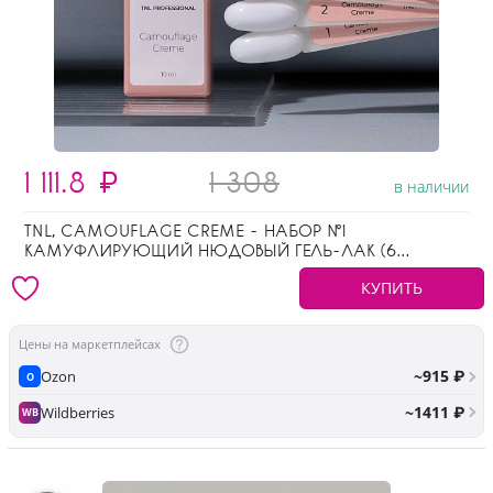
1 111.8
₽
1 308
в наличии
TNL, CAMOUFLAGE CREME - НАБОР №1
КАМУФЛИРУЮЩИЙ НЮДОВЫЙ ГЕЛЬ-ЛАК (6
ОТТЕНКОВ ПО 10 МЛ)
КУПИТЬ
Цены на маркетплейсах
~915 ₽
Ozon
O
~1411 ₽
Wildberries
WB