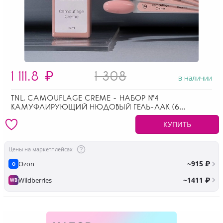
1 111.8
₽
1 308
в наличии
TNL, CAMOUFLAGE CREME - НАБОР №4
КАМУФЛИРУЮЩИЙ НЮДОВЫЙ ГЕЛЬ-ЛАК (6
ОТТЕНКОВ ПО 10 МЛ)
КУПИТЬ
Цены на маркетплейсах
~915 ₽
Ozon
O
~1411 ₽
Wildberries
WB