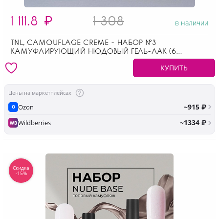
1 111.8
₽
1 308
в наличии
TNL, CAMOUFLAGE CREME - НАБОР №3
КАМУФЛИРУЮЩИЙ НЮДОВЫЙ ГЕЛЬ-ЛАК (6
ОТТЕНКОВ ПО 10 МЛ)
КУПИТЬ
Цены на маркетплейсах
~915 ₽
Ozon
O
~1334 ₽
Wildberries
WB
Скидка
-15%