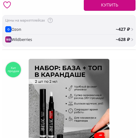
КУПИТЬ
Цены на маркетплейсах
~427 ₽
Ozon
O
~628 ₽
Wildberries
WB