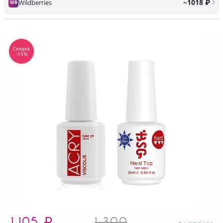
~1018 ₽
Wildberries
WB
Скидка
-15%
1 105
₽
1 300