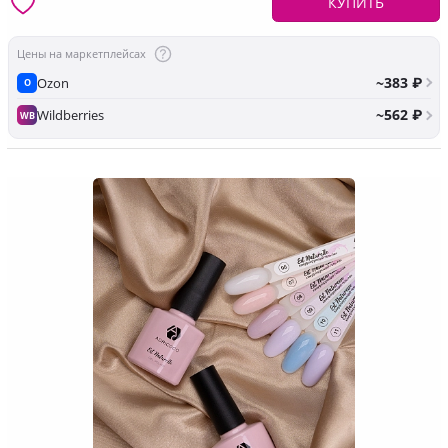
КУПИТЬ
Цены на маркетплейсах
~383 ₽
Ozon
O
~562 ₽
Wildberries
WB