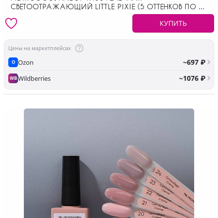
СВЕТООТРАЖАЮЩИЙ LITTLE PIXIE (5 ОТТЕНКОВ ПО 8
МЛ)
КУПИТЬ
Цены на маркетплейсах
~697 ₽
Ozon
O
~1076 ₽
Wildberries
WB