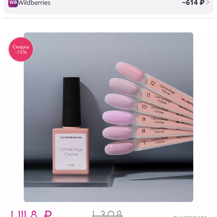
~614 ₽
Wildberries
WB
Скидка
-15%
1 111.8
₽
1 308