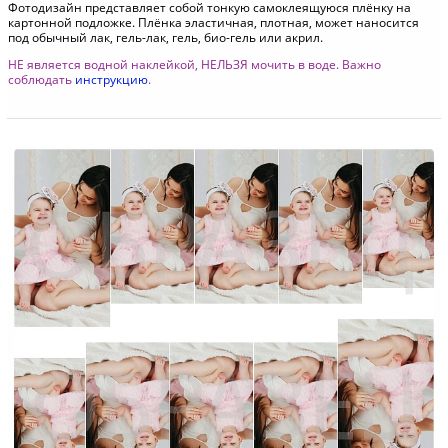
Фотодизайн представляет собой тонкую самоклеящуюся плёнку на
картонной подложке. Плёнка эластичная, плотная, может наносится
под обычный лак, гель-лак, гель, био-гель или акрил.
НЕ является водной наклейкой, НЕЛЬЗЯ мочить в воде. Важно
соблюдать
инструкцию
.