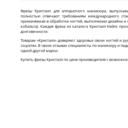
Фрезы Кристалл для аппаратного маникюра, выпуска
полностью отвечают требованиям международного стан
применяемая в обработке ногтей, выполнении дизайна и 
кобальта). Каждая фреза из каталога Кристалл Нейлс пр
долговечности.
Товарам «Кристалл» доверяют здоровье своих ногтей и ру
соцсетях. В своих отзывах специалисты по маникюру и пед
одной другой марки.
Купить фрезы Кристалл по цене производителя с возможно
Comments are disabled
ЛИЧНЫЙ КАБИНЕТ
ОТСЛЕ