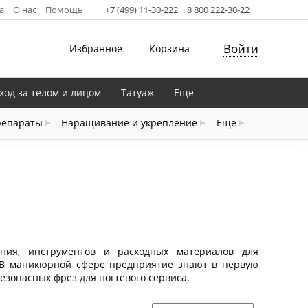
а
О нас
Помощь
+7 (499) 11-30-222
8 800 222-30-22
Войти
Избранное
Корзина
ход за телом и лицом
Татуаж
Еще
репараты
Наращивание и укрепление
Еще
ания, инструментов и расходных материалов для
. В маникюрной сфере предприятие знают в первую
езопасных фрез для ногтевого сервиса.