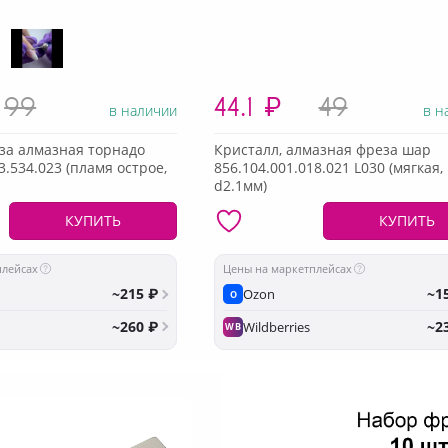
99
44.1
₽
49
в наличии
в н
за алмазная торнадо
Кристалл, алмазная фреза шар
3.534.023 (пламя острое,
856.104.001.018.021 L030 (мягкая,
d2.1мм)
КУПИТЬ
КУПИТЬ
плейсах
Цены на маркетплейсах
~215 ₽
~1
Ozon
O
~260 ₽
~2
Wildberries
WB