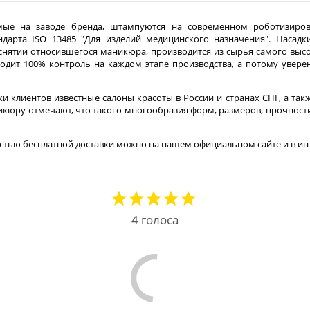
емые на заводе бренда, штампуются на современном роботизиро
дарта ISO 13485 "Для изделий медицинского назначения". Насадк
снятии относившегося маникюра, производится из сырья самого высок
оходит 100% контроль на каждом этапе производства, а потому уве
ки клиентов известные салоны красоты в России и странах СНГ, а та
икюру отмечают, что такого многообразия форм, размеров, прочности и
стью бесплатной доставки можно на нашем официальном сайте и в ин
4
голоса
ДИТЬ ЗАКАЗ
КОНТАКТЫ
КАРТА САЙТА
ЧАСТЫЕ ВОП