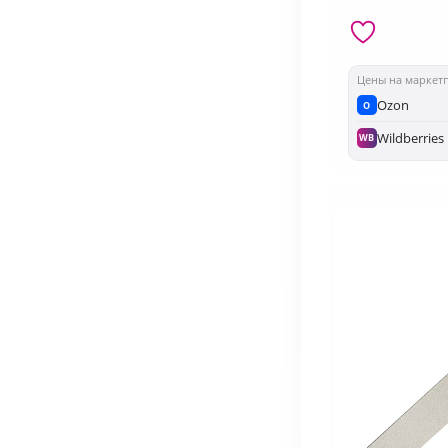
Цены на маркет
Ozon
O
Wildberries
WB