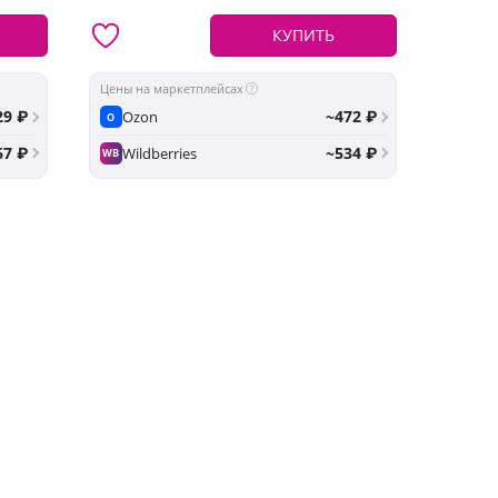
КУПИТЬ
Цены на маркетплейсах
29 ₽
~472 ₽
Ozon
O
67 ₽
~534 ₽
Wildberries
WB