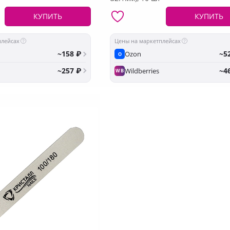
КУПИТЬ
КУПИТЬ
плейсах
Цены на маркетплейсах
~158 ₽
~5
Ozon
O
~257 ₽
~4
Wildberries
WB