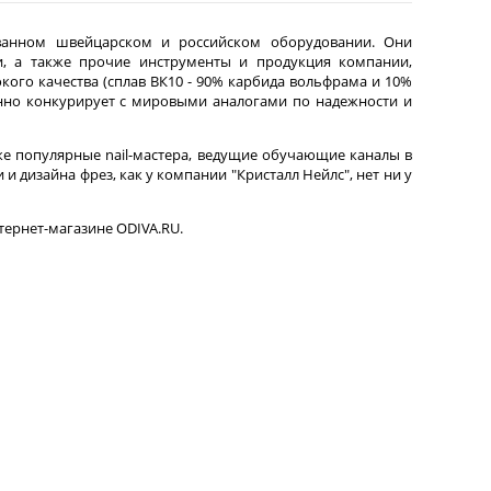
ванном швейцарском и российском оборудовании. Они
и, а также прочие инструменты и продукция компании,
ого качества (сплав ВК10 - 90% карбида вольфрама и 10%
ренно конкурирует с мировыми аналогами по надежности и
кже популярные nail-мастера, ведущие обучающие каналы в
 дизайна фрез, как у компании "Кристалл Нейлс", нет ни у
тернет-магазине ODIVA.RU.
РОСЫ
УСЛОВИЯ ВОЗВРАТА