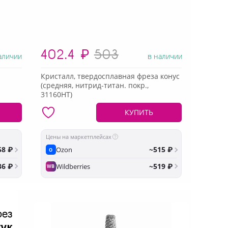
402.4
₽
503
аличии
в наличии
Кристалл, твердосплавная фреза конус
(средняя, нитрид-титан. покр.,
31160НТ)
КУПИТЬ
Цены на маркетплейсах
58 ₽
~515 ₽
Ozon
O
36 ₽
~519 ₽
Wildberries
WB