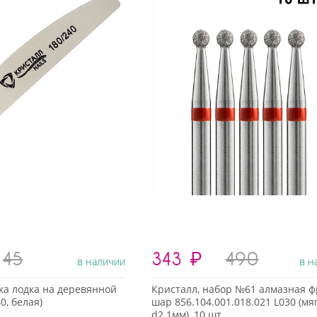
45
343
₽
490
в наличии
в н
ка лодка на деревянной
Кристалл, набор №61 алмазная ф
0, белая)
шар 856.104.001.018.021 L030 (мяг
d2.1мм), 10 шт