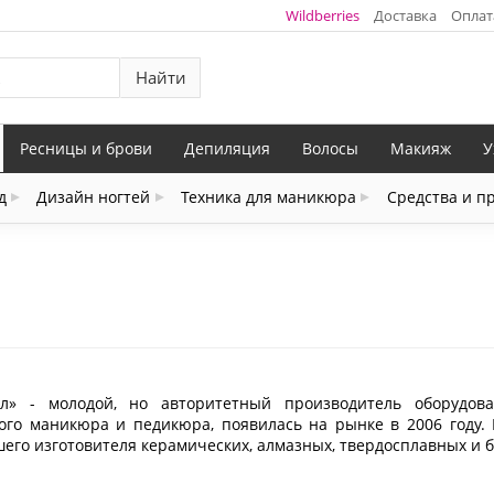
Wildberries
Доставка
Оплат
Найти
Ресницы и брови
Депиляция
Волосы
Макияж
У
д
Дизайн ногтей
Техника для маникюра
Средства и п
л» - молодой, но авторитетный производитель оборудов
ого маникюра и педикюра, появилась на рынке в 2006 году
шего изготовителя керамических, алмазных, твердосплавных и б