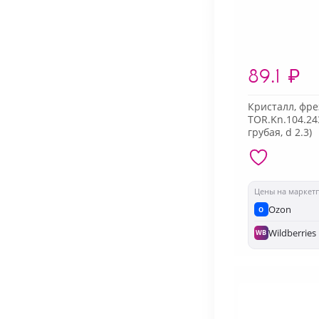
89.1
₽
Кристалл, фре
TOR.Kn.104.24
грубая, d 2.3)
Цены на маркет
Ozon
O
Wildberries
WB