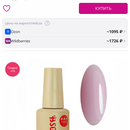
КУПИТЬ
Цены на маркетплейсах
~1095 ₽
Ozon
O
~1726 ₽
Wildberries
WB
Скидка
-6%