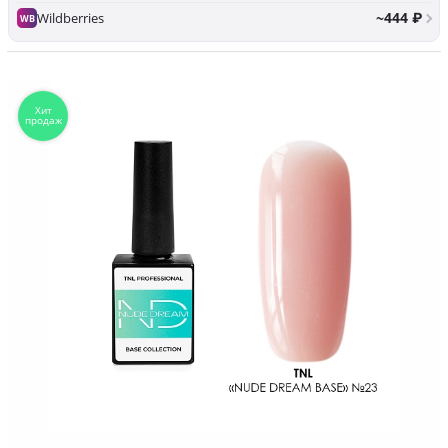
~444 ₽
Wildberries
WB