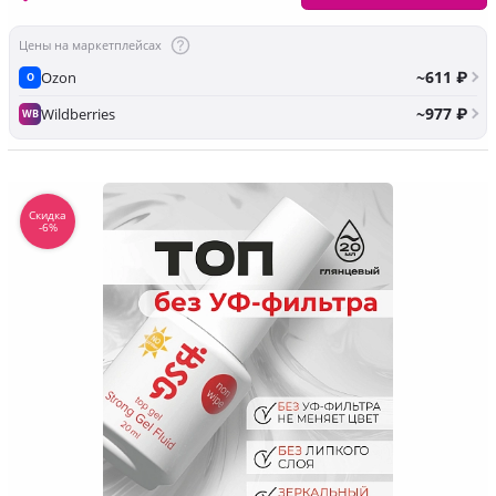
Цены на маркетплейсах
~611 ₽
Ozon
O
~977 ₽
Wildberries
WB
Скидка
-6%