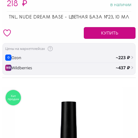
218
₽
в наличии
TNL, NUDE DREAM BASE - ЦВЕТНАЯ БАЗА №23, 10 МЛ
КУПИТЬ
Цены на маркетплейсах
~223 ₽
Ozon
O
~437 ₽
Wildberries
WB