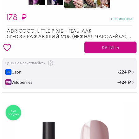
178
₽
в наличии
ADRICOCO, LITTLE PIXIE - ГЕЛЬ-ЛАК
СВЕТООТРАЖАЮЩИЙ №08 (НЕЖНАЯ ЧАРОДЕЙКА), 8
МЛ
КУПИТЬ
Цены на маркетплейсах
~224 ₽
Ozon
O
~424 ₽
Wildberries
WB