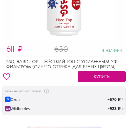
611
₽
650
в наличии
BSG, HARD TOP - ЖЁСТКИЙ ТОП С УСИЛЕННЫМ УФ-
ФИЛЬТРОМ (СИНЕГО ОТТЕНКА ДЛЯ БЕЛЫХ ЦВЕТОВ), 20
МЛ
КУПИТЬ
Цены на маркетплейсах
~570 ₽
Ozon
O
~923 ₽
Wildberries
WB