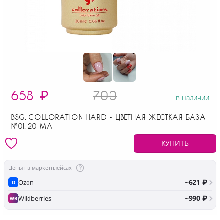
658
₽
700
в наличии
BSG, COLLORATION HARD - ЦВЕТНАЯ ЖЕСТКАЯ БАЗА
№01, 20 МЛ
КУПИТЬ
Цены на маркетплейсах
~621 ₽
Ozon
O
~990 ₽
Wildberries
WB