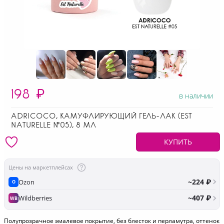
198
₽
в наличии
ADRICOCO, КАМУФЛИРУЮЩИЙ ГЕЛЬ-ЛАК (EST
NATURELLE №05), 8 МЛ
КУПИТЬ
Цены на маркетплейсах
~224 ₽
Ozon
O
~407 ₽
Wildberries
WB
Полупрозрачное эмалевое покрытие, без блесток и перламутра, оттенок