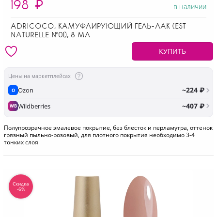
198
₽
в наличии
ADRICOCO, КАМУФЛИРУЮЩИЙ ГЕЛЬ-ЛАК (EST
NATURELLE №01), 8 МЛ
КУПИТЬ
Цены на маркетплейсах
~224 ₽
Ozon
O
~407 ₽
Wildberries
WB
Полупрозрачное эмалевое покрытие, без блесток и перламутра, оттенок
грязный пыльно-розовый, для плотного покрытия необходимо 3-4
тонких слоя
Скидка
-6%