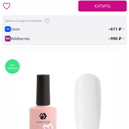
КУПИТЬ
Цены на маркетплейсах
~611 ₽
Ozon
O
~990 ₽
Wildberries
WB