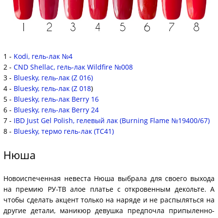
1 -
Kodi, гель-лак №4
2 -
CND Shellac, гель-лак Wildfire №008
3 -
Bluesky, гель-лак (Z 016)
4 -
Bluesky, гель-лак (Z 018
)
5 -
Bluesky, гель-лак Berry 16
6 -
Bluesky, гель-лак Berry 24
7 -
IBD Just Gel Polish, гелевый лак (Burning Flame №19400/67)
8 -
Bluesky, термо гель-лак (TC41)
Нюша
Новоиспеченная невеста Нюша выбрала для своего выхода
на премию РУ-ТВ алое платье с откровенным декольте. А
чтобы сделать акцент только на наряде и не распыляться на
другие детали, маникюр девушка предпочла припыленно-