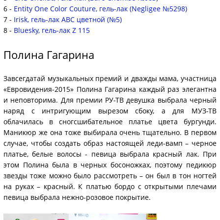
6 -
Entity One Color Couture, гель-лак (Negligee №5298)
7 -
Irisk, гель-лак АВС цветной (№5)
8 -
Bluesky, гель-лак Z 115
Полина Гагарина
Завсегдатай музыкальных премий и дважды мама, участница
«Евровидения-2015» Полина Гагарина каждый раз элегантна
и неповторима. Для премии РУ-ТВ девушка выбрала черный
наряд с интригующим вырезом сбоку, а для МУЗ-ТВ
облачилась в сногсшибательное платье цвета бургунди.
Маникюр же она тоже выбирала очень тщательно. В первом
случае, чтобы создать образ настоящей леди-вамп – черное
платье, белые волосы - певица выбрала красный лак. При
этом Полина была в черных босоножках, поэтому педикюр
звезды тоже можно было рассмотреть – он был в тон ногтей
на руках – красный. К платью бордо с открытыми плечами
певица выбрала нежно-розовое покрытие.