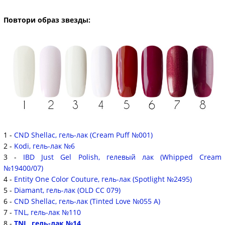
Повтори образ звезды:
1 -
CND Shellac, гель-лак (Cream Puff №001)
2 -
Kodi, гель-лак №6
3 -
IBD Just Gel Polish, гелевый лак (Whipped Cream
№19400/07)
4 -
Entity One Color Couture, гель-лак (Spotlight №2495)
5 -
Diamant, гель-лак (OLD CC 079)
6 -
CND Shellac, гель-лак (Tinted Love №055 A)
7 -
TNL, гель-лак №110
8 -
TNL, гель-лак №14