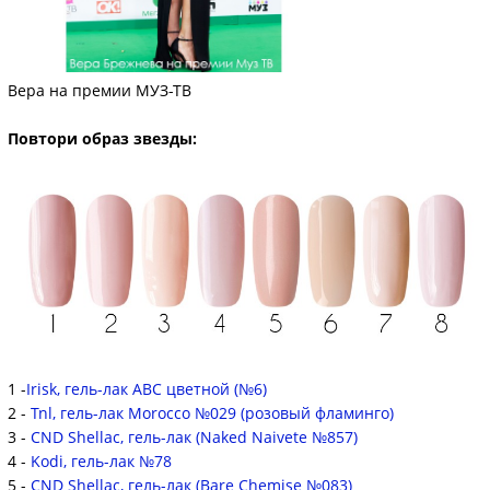
Вера на премии МУЗ-ТВ
Повтори образ звезды:
1 -
Irisk, гель-лак АВС цветной (№6)
2 -
Tnl, гель-лак Morocco №029 (розовый фламинго)
3 -
CND Shellac, гель-лак (Naked Naivete №857)
4 -
Kodi, гель-лак №78
5 -
CND Shellac, гель-лак (Bare Chemise №083)