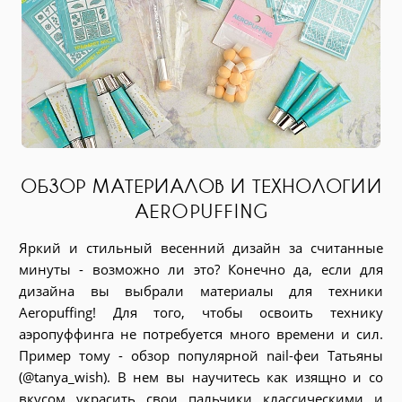
 МАТЕРИАЛОВ И ТЕХНОЛОГИИ
БАЗОВЫЕ
AEROPUFFING
СПОСОБ
тильный весенний дизайн за считанные
возможно ли это? Конечно да, если для
В этом видео м
вы выбрали материалы для техники
создавать на н
ng! Для того, чтобы освоить технику
продуктов для 
нга не потребуется много времени и сил.
тонкости их 
му - обзор популярной nail-феи Татьяны
отличный спосо
sh). В нем вы научитесь как изящно и со
стемпинг, геом
расить свои пальчики классическими и
Давайте же осв