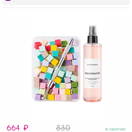
664
₽
830
в наличии