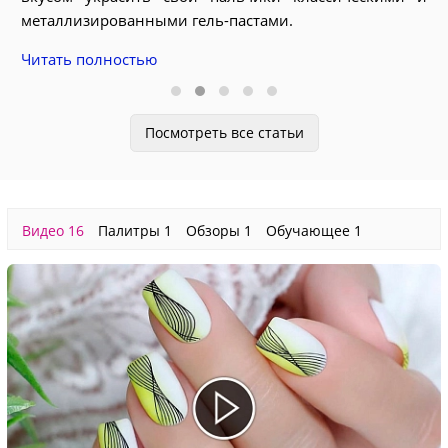
рованными гель-пастами.
вместе!
лностью
Читать полност
Посмотреть все статьи
Видео
16
Палитры
1
Обзоры
1
Обучающее
1