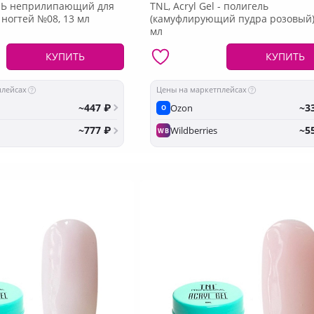
ЛЬ неприлипающий для
TNL, Acryl Gel - полигель
ногтей №08, 13 мл
(камуфлирующий пудра розовый)
мл
КУПИТЬ
КУПИТЬ
плейсах
Цены на маркетплейсах
~447 ₽
~3
Ozon
O
~777 ₽
~5
Wildberries
WB