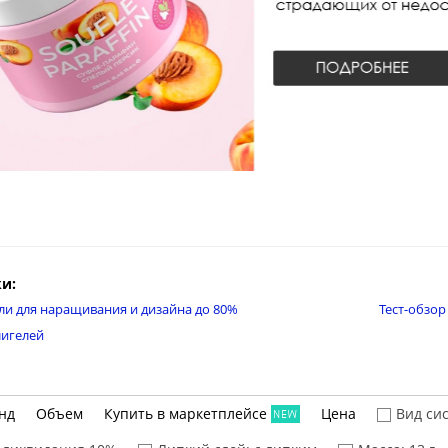
и:
ели для наращивания и дизайна до 80%
Тест-обзор
лигелей
нд
Объем
Купить в маркетплейсе
Цена
Вид си