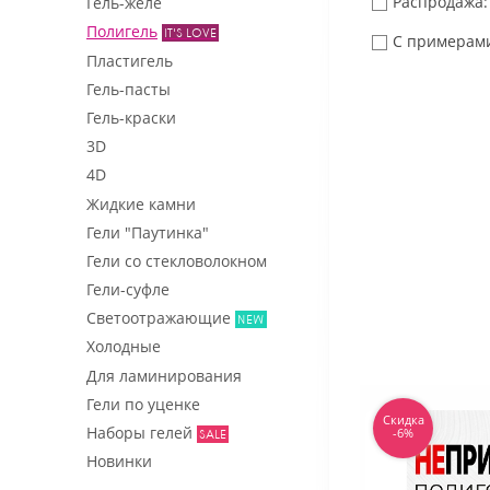
Распродажа:
Гель-желе
Полигель
С примерам
Пластигель
Гель-пасты
Гель-краски
3D
4D
Жидкие камни
Гели "Паутинка"
Гели со стекловолокном
Гели-суфле
Светоотражающие
Холодные
Для ламинирования
Гели по уценке
Скидка
Наборы гелей
-6%
Новинки