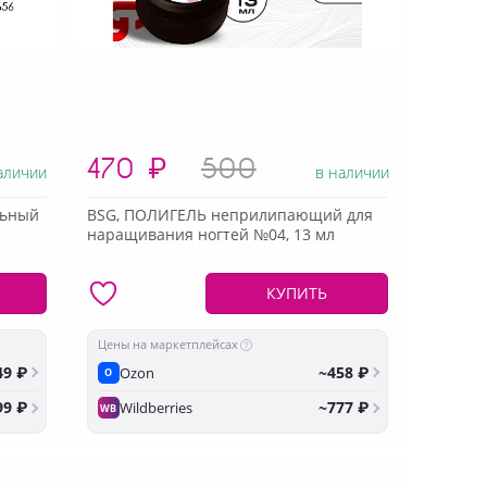
470
₽
500
аличии
в наличии
альный
BSG, ПОЛИГЕЛЬ неприлипающий для
наращивания ногтей №04, 13 мл
КУПИТЬ
Цены на маркетплейсах
49 ₽
~458 ₽
Ozon
O
99 ₽
~777 ₽
Wildberries
WB