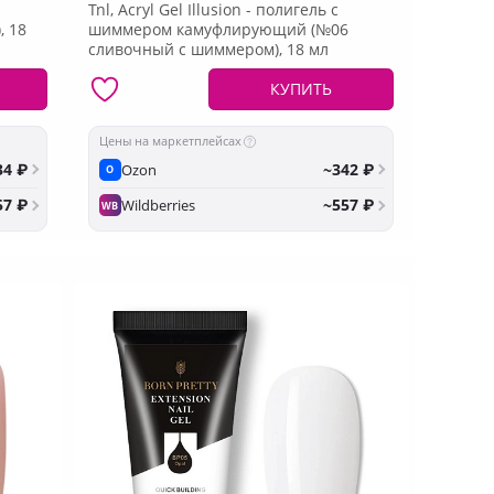
Tnl, Acryl Gel Illusion - полигель с
, 18
шиммером камуфлирующий (№06
сливочный с шиммером), 18 мл
КУПИТЬ
Цены на маркетплейсах
34 ₽
~342 ₽
Ozon
O
57 ₽
~557 ₽
Wildberries
WB