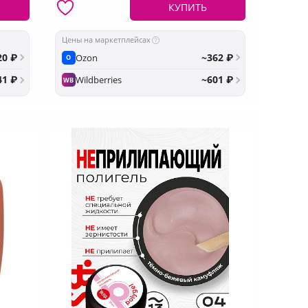
КУПИТЬ
Цены на маркетплейсах
20 ₽
~362 ₽
Ozon
O
41 ₽
~601 ₽
Wildberries
WB