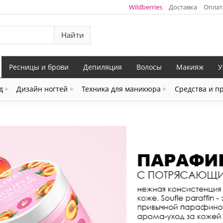
Wildberries
Доставка
Оплат
Найти
Ресницы и брови
Депиляция
Волосы
Макияж
У
д
Дизайн ногтей
Техника для маникюра
Средства и п