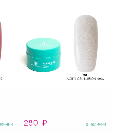
280
₽
аличии
в наличии