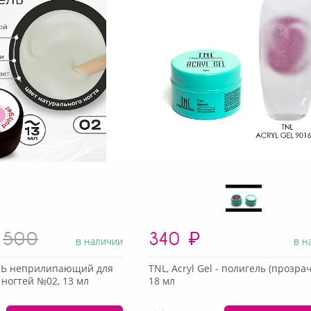
500
340
₽
в наличии
в н
ЛЬ неприлипающий для
TNL, Acryl Gel - полигель (прозра
ногтей №02, 13 мл
18 мл