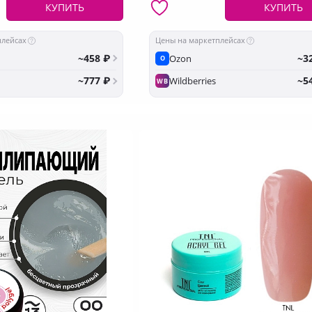
КУПИТЬ
КУПИТЬ
плейсах
Цены на маркетплейсах
~458 ₽
~3
Ozon
O
~777 ₽
~5
Wildberries
WB