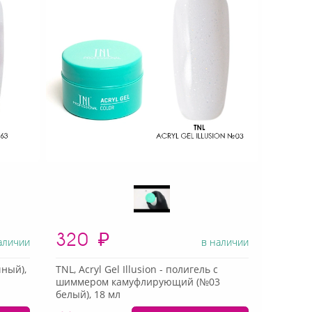
320
₽
аличии
в наличии
чный),
TNL, Acryl Gel Illusion - полигель с
шиммером камуфлирующий (№03
белый), 18 мл