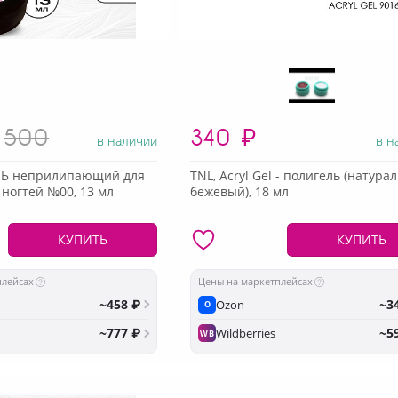
500
340
₽
в наличии
в н
ЛЬ неприлипающий для
TNL, Acryl Gel - полигель (натур
ногтей №00, 13 мл
бежевый), 18 мл
КУПИТЬ
КУПИТЬ
плейсах
Цены на маркетплейсах
~458 ₽
~3
Ozon
O
~777 ₽
~5
Wildberries
WB