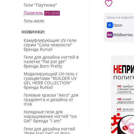
Гели "Паутинка"
Полигель
Цены на маркет
Гель-желе
Ozon
O
НОВИНКИ
Wildberries
WB
Камуфлирующие UV-гели
серии "Сила нежности"
бренда Runail
Гели для дизайна ногтей в
палетке "Pat pat gel"
бренда Born Pretty
Моделирующий UV-гель с
сухоцветами "BUILDER UV
GEL HERB COLLECTION"
бренда RuNail
Гелевые краски "Aero" для
градиента и дизайна от
Irisk
Холодные гели для
наращивания ногтей "Ice
Gel" бренда "I am"
Гели для дизайна ногтей
"Poke Nail Gel" от Born