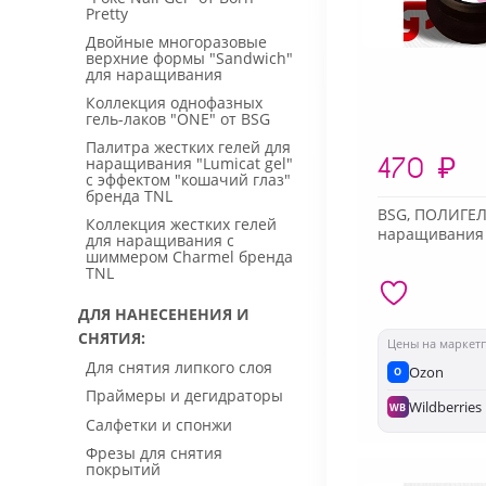
Pretty
Двойные многоразовые
верхние формы "Sandwich"
для наращивания
Коллекция однофазных
гель-лаков "ONE" от BSG
Палитра жестких гелей для
470
₽
наращивания "Lumicat gel"
с эффектом "кошачий глаз"
бренда TNL
BSG, ПОЛИГЕ
Коллекция жестких гелей
наращивания 
для наращивания с
шиммером Charmel бренда
TNL
ДЛЯ НАНЕСЕНЕНИЯ И
СНЯТИЯ
Цены на маркет
Для снятия липкого слоя
Ozon
O
Праймеры и дегидраторы
Wildberries
WB
Салфетки и спонжи
Фрезы для снятия
покрытий