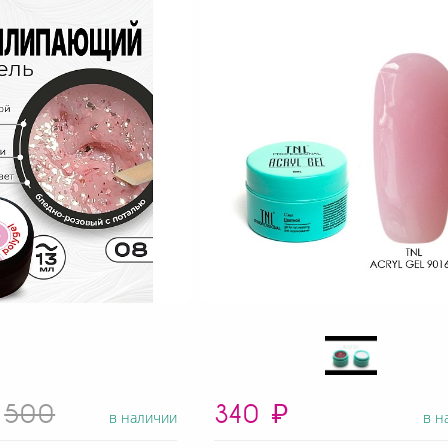
500
340
₽
в наличии
в н