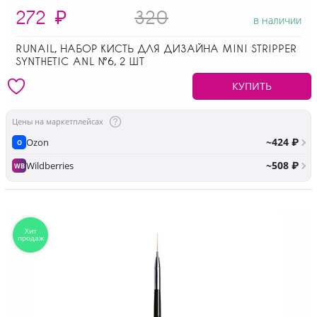
272
₽
320
в наличии
RUNAIL, НАБОР КИСТЬ ДЛЯ ДИЗАЙНА MINI STRIPPER
SYNTHETIC ANL №6, 2 ШТ
КУПИТЬ
Цены на маркетплейсах
~424 ₽
Ozon
O
~508 ₽
Wildberries
WB