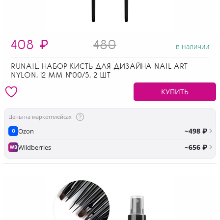
408
₽
480
в наличии
RUNAIL, НАБОР КИСТЬ ДЛЯ ДИЗАЙНА NAIL ART
NYLON, 12 ММ №00/5, 2 ШТ
КУПИТЬ
Цены на маркетплейсах
~498 ₽
Ozon
O
~656 ₽
Wildberries
WB