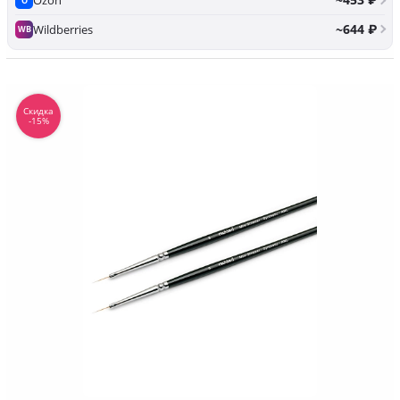
Ozon
O
~644 ₽
Wildberries
WB
Скидка
-15%