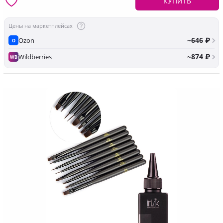
КУПИТЬ
Цены на маркетплейсах
~646 ₽
Ozon
O
~874 ₽
Wildberries
WB