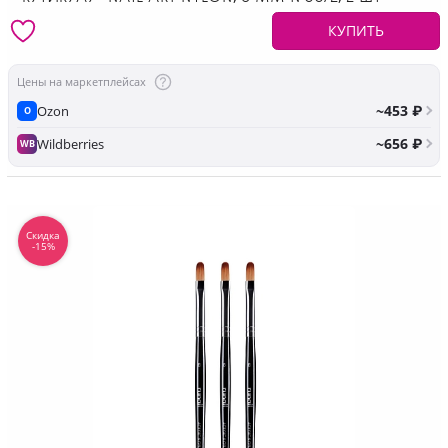
КУПИТЬ
Цены на маркетплейсах
~453 ₽
Ozon
O
~656 ₽
Wildberries
WB
Скидка
-15%