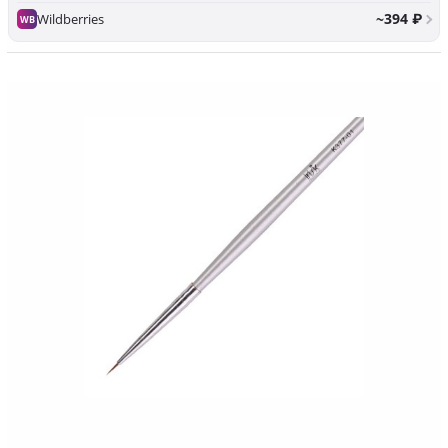
~394 ₽
Wildberries
WB