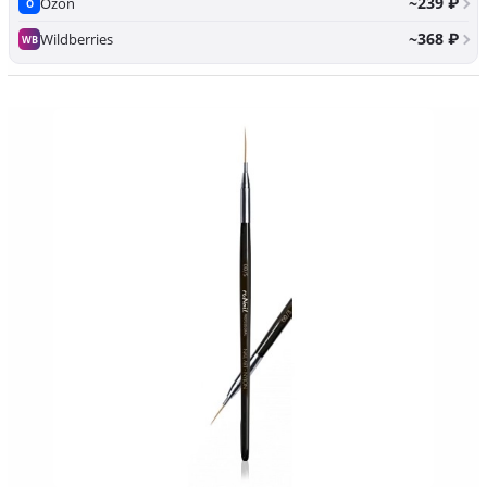
~239 ₽
Ozon
O
~368 ₽
Wildberries
WB