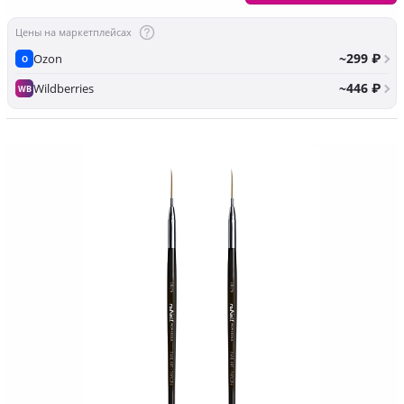
Цены на маркетплейсах
~299 ₽
Ozon
O
~446 ₽
Wildberries
WB