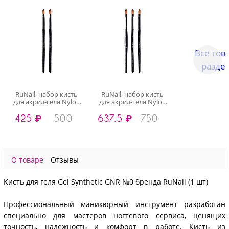
Все тов
разде
RuNail, набор кисть
RuNail, набор кисть
для акрил-геля Nylon
для акрил-геля Nylon
Oval №8, 2 шт
Oval №8, 3 шт
425 ₽
500
637.5 ₽
750
О товаре
Отзывы
Кисть для геля Gel Synthetic GNR №0 бренда RuNail (1 шт)
Профессиональный маникюрный инструмент разработан
специально для мастеров ногтевого сервиса, ценящих
точность, надежность и комфорт в работе. Кисть из