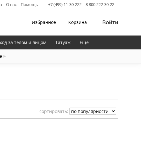
а
О нас
Помощь
+7 (499) 11-30-222
8 800 222-30-22
Войти
Избранное
Корзина
ход за телом и лицом
Татуаж
Еще
е
cортировать: