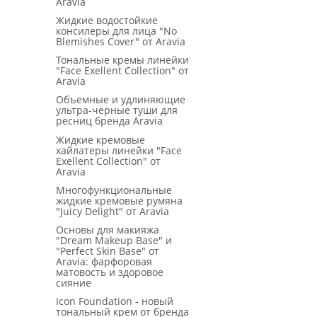
Aravia
Жидкие водостойкие
консилеры для лица "No
Blemishes Cover" от Aravia
Тональные кремы линейки
"Face Exellent Collection" от
Aravia
Объемные и удлиняющие
ультра-черные туши для
ресниц бренда Aravia
Жидкие кремовые
хайлатеры линейки "Face
Exellent Collection" от
Aravia
Многофункциональные
жидкие кремовые румяна
"Juicy Delight" от Aravia
Основы для макияжа
"Dream Makeup Base" и
"Perfect Skin Base" от
Aravia: фарфоровая
матовость и здоровое
сияние
Icon Foundation - новый
тональный крем от бренда