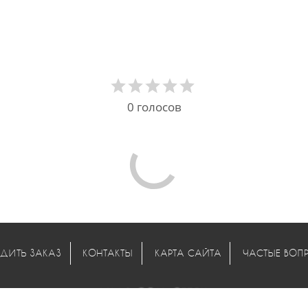
0
голосов
ДИТЬ ЗАКАЗ
КОНТАКТЫ
КАРТА САЙТА
ЧАСТЫЕ ВОП
МЫ В СОЦ. СЕТЯХ:
© 2011-2026 ООО "Одива". Все права защищены.