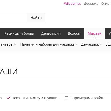
Wildberries
Доставка
Оплат
Найти
Ресницы и брови
Депиляция
Волосы
Макияж
У
лайтеры
Палетки и наборы для макияжа
Демакияж
Ещ
ДАШИ
а
Показывать отсутствующие
С примерами работ