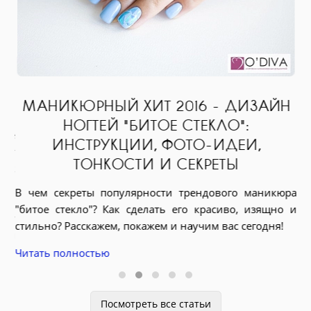
А
С
ЕИ
И
МАНИКЮРНЫЙ ХИТ 2016 - ДИЗАЙН
НОГТЕЙ "БИТОЕ СТЕКЛО":
вое
ИНСТРУКЦИИ, ФОТО-ИДЕИ,
ому
Хо
ТОНКОСТИ И СЕКРЕТЫ
ник
ма
ший
В чем секреты популярности трендового маникюра
по
ший
"битое стекло"? Как сделать его красиво, изящно и
ссу
Чи
стильно? Расскажем, покажем и научим вас сегодня!
дня
жем
Читать полностью
лее
Посмотреть все статьи