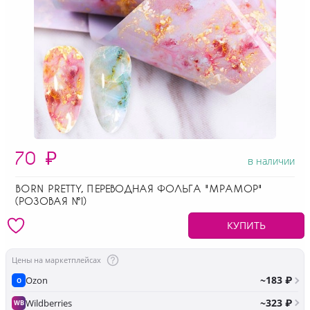
70
₽
в наличии
BORN PRETTY, ПЕРЕВОДНАЯ ФОЛЬГА "МРАМОР"
(РОЗОВАЯ №1)
КУПИТЬ
Цены на маркетплейсах
~183 ₽
Ozon
O
~323 ₽
Wildberries
WB