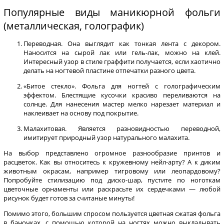
Популярные виды маникюрной фольги
(металлическая, голографик)
Переводная. Она выглядит как тонкая лента с декором.
Наносится на сырой лак или гель-лак, можно на клей.
Интересный узор в стиле граффити получается, если хаотично
делать на ногтевой пластине отпечатки разного цвета.
«Битое стекло». Фольга для ногтей с голографическим
эффектом. Блестящие кусочки красиво переливаются на
солнце. Для нанесения мастер мелко нарезает материал и
наклеивает на основу под покрытие.
Малахитовая. Является разновидностью переводной,
имитирует природный узор натурального малахита.
На выбор представлено огромное разнообразие принтов и
расцветок. Как вы относитесь к кружевному нейл-арту? А к диким
животным окрасам, например тигровому или леопардовому?
Попробуйте стилизацию под диско-шар, пустите по ноготкам
цветочные орнаменты или раскрасьте их сердечками — любой
рисунок будет готов за считаные минуты!
Помимо этого, большим спросом пользуется цветная сжатая фольга
в баночках, с помощью которой на ногтях можно выкладывать