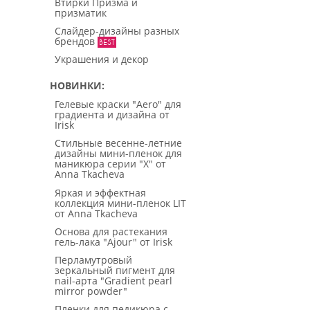
Втирки Призма и
призматик
Слайдер-дизайны разных
брендов
Украшения и декор
НОВИНКИ
Гелевые краски "Aero" для
градиента и дизайна от
Irisk
Стильные весенне-летние
дизайны мини-пленок для
маникюра серии "X" от
Anna Tkacheva
Яркая и эффектная
коллекция мини-пленок LIT
от Anna Tkacheva
Основа для растекания
гель-лака "Ajour" от Irisk
Перламутровый
зеркальный пигмент для
nail-арта "Gradient pearl
mirror powder"
Пленки для педикюра с