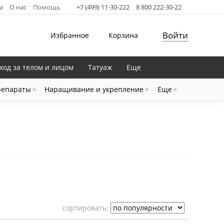
а
О нас
Помощь
+7 (499) 11-30-222
8 800 222-30-22
Войти
Избранное
Корзина
ход за телом и лицом
Татуаж
Еще
репараты
Наращивание и укрепление
Еще
cортировать: