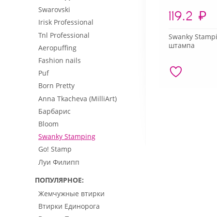
Swarovski
119.2
₽
Irisk Professional
Tnl Professional
Swanky Stampi
штампа
Aeropuffing
Fashion nails
Puf
Born Pretty
Anna Tkacheva (MilliArt)
Барбарис
Bloom
Swanky Stamping
Go! Stamp
Луи Филипп
ПОПУЛЯРНОЕ
Жемчужные втирки
Втирки Единорога