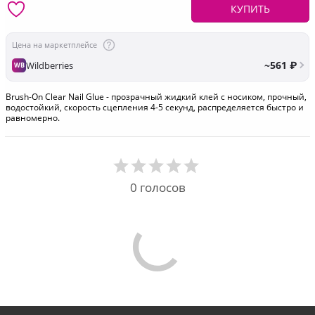
КУПИТЬ
Цена на маркетплейсе
~561 ₽
Wildberries
WB
Brush-On Clear Nail Glue - прозрачный жидкий клей с носиком, прочный,
водостойкий, скорость сцепления 4-5 секунд, распределяется быстро и
равномерно.
0
голосов
Comments are disabled
ЛИЧНЫЙ КАБИНЕТ
ОТСЛЕДИТЬ ЗАКАЗ