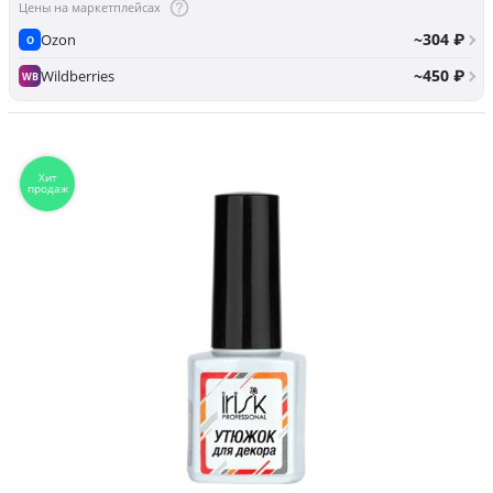
Цены на маркетплейсах
~304 ₽
Ozon
O
~450 ₽
Wildberries
WB