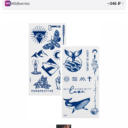
~346 ₽
Wildberries
WB