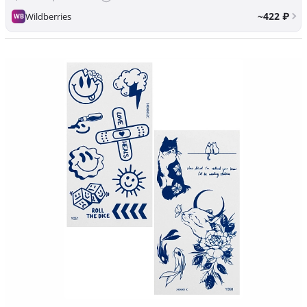
~422 ₽
Wildberries
WB