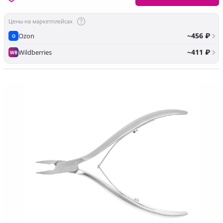
Цены на маркетплейсах
~456 ₽
Ozon
O
~411 ₽
Wildberries
WB