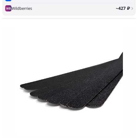
~427 ₽
Wildberries
WB