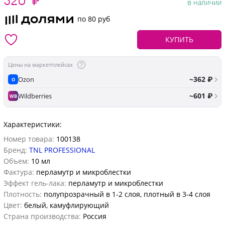
в наличии
по 80 руб
КУПИТЬ
Цены на маркетплейсах
~362 ₽
Ozon
O
~601 ₽
Wildberries
WB
Характеристики:
Номер товара:
100138
Бренд:
TNL PROFESSIONAL
Объем:
10 мл
Фактура:
перламутр и микроблестки
Эффект гель-лака:
перламутр и микроблестки
Плотность:
полупрозрачный в 1-2 слоя, плотный в 3-4 слоя
Цвет:
белый, камуфлирующий
Страна производства:
Россия