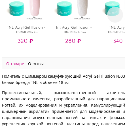
TNL, Acryl Gel Illusion -
Tnl, Acryl Gel Illusion -
TNL, Acryl 
полигель с
полигель с
полигель 
шиммером
шиммером
камуфлир
320 ₽
280 ₽
340 
камуфлирующий
камуфлирующий
кремовый),
(№01 светло-
(№06 сливочный с
розовый), 18 мл
шиммером), 18 мл
О товаре
Отзывы
Полигель с шиммером камуфлирующий Acryl Gel Illusion №03
белый бренда TNL в объеме 18 мл.
Профессиональный, высококачественный акригель
премиального качества, разработанный для наращивания
ногтей, их моделирования и укрепления. Камуфлирующий
шиммерный акрилатик применяется для моделирования и
наращивания искусственных ногтей на типсах и формах,
укрепления хрупкой ногтевой пластины перед нанесением