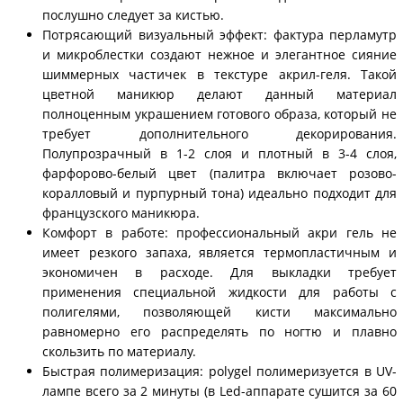
послушно следует за кистью.
Потрясающий визуальный эффект: фактура перламутр
и микроблестки создают нежное и элегантное сияние
шиммерных частичек в текстуре акрил-геля. Такой
цветной маникюр делают данный материал
полноценным украшением готового образа, который не
требует дополнительного декорирования.
Полупрозрачный в 1-2 слоя и плотный в 3-4 слоя,
фарфорово-белый цвет (палитра включает розово-
коралловый и пурпурный тона) идеально подходит для
французского маникюра.
Комфорт в работе: профессиональный акри гель не
имеет резкого запаха, является термопластичным и
экономичен в расходе. Для выкладки требует
применения специальной жидкости для работы с
полигелями, позволяющей кисти максимально
равномерно его распределять по ногтю и плавно
скользить по материалу.
Быстрая полимеризация: polygel полимеризуется в UV-
лампе всего за 2 минуты (в Led-аппарате сушится за 60