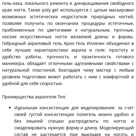
гель-лака, локального ремонта и донаращивания свободного
края ногтя. Также poly gel используется с целью маскировки
возможных эстетических недостатков природных ногтей,
позволяя получить по окончании процедуры эстетичные,
приближенные по цветогамме к натуральным, прочные,
ноские искусственные ногти желаемой длины и формы.
Гибридный акриловый гель Арил Гель Иллюжн объединил в
себе лучшие характеристики акрила и геля: простоту и
удобство работы, прочность и практичность готового
маникюра, обладает отличными адгезивными свойствами с
натуральной пластиной, благодаря чему мастер с любым
уровнем подготовки может работать с ним с комфортной и
удобной для себя скоростью.
Преимущества акрилгеля Тнл:
Идеальная консистенция для моделирования: за счет
своей густой консистенции полигель можно удобно и
без лишней спешки распределить по ногтю и
смоделировать нужную форму и длину. Моделирующий
состав не растекается при выкладке на ноготь и