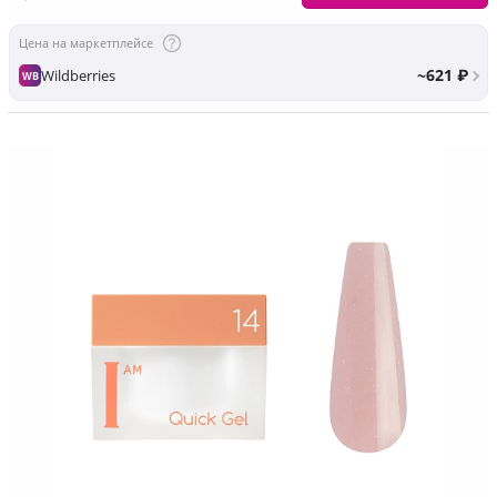
Цена на маркетплейсе
~621 ₽
Wildberries
WB